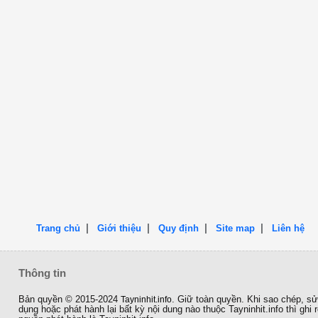
|
|
|
|
Trang chủ
Giới thiệu
Quy định
Site map
Liên hệ
Thông tin
Bản quyền © 2015-2024
Tayninhit.info
. Giữ toàn quyền. Khi sao chép, s
dụng hoặc phát hành lại bất kỳ nội dung nào thuộc Tayninhit.info thì ghi 