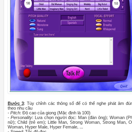
Bước 3
: Tùy chỉnh các thông số để có thể nghe phát âm đú
theo nhu cầu
-
Pitch
: Độ cao của giọng (Mặc định là 100)
-
Personality
: Lưa chọn người đọc: Man (đàn ông); Woman (P
nữ); Child (trẻ em); Little Man, Strong Woman, Strong Man, O
Woman, Hyper Male, Hyper Female, ...
-
Speed
: Tốc độ đọc