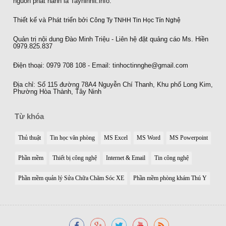
nguồn phát hành là Tayninhit.info.
Thiết kế và Phát triển bởi
Công Ty TNHH Tin Học Tín Nghệ
Quản trị nội dung Đào Minh Triệu - Liên hệ đặt quảng cáo Ms. Hiền
0979.825.837
Điện thoại: 0979 708 108 - Email: tinhoctinnghe@gmail.com
Địa chỉ: Số 115 đường 78A4 Nguyễn Chí Thanh, Khu phố Long Kim,
Phường Hòa Thành, Tây Ninh
Từ khóa
Thủ thuật
Tin học văn phòng
MS Excel
MS Word
MS Powerpoint
Phần mềm
Thiết bị công nghệ
Internet & Email
Tin công nghệ
Phần mềm quản lý Sửa Chữa Chăm Sóc XE
Phần mềm phòng khám Thú Y