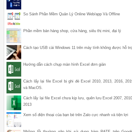
So Sánh Phần Mềm Quản Lý Online Web/app Và Offline
Phần mềm bán hàng shop, cửa hàng, siêu thị mini, đại lý
Cách tạo USB cài Windows 11 trên máy tính không được hỗ tr
Hướng dẫn cách chụp màn hình Excel đơn giản
Cách lấy lại file Excel bị ghi đè Excel 2010, 2013, 2016, 201
và MacOS.
Cách lấy lại file Excel chưa kịp lưu, quên lưu Excel 2007, 2010
2013
Xem số điện thoại của bạn bè trên Zalo cực nhanh và tiện lợi
Những lỗi thường gặp khi sử dụng hàm RATE trên Googl