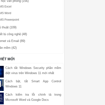
n học văn phòng (156)
MS Excel
MS Word
MS Powerpoint
 thuật (109)
ết bị công nghệ (48)
ernet và Email (89)
ần mềm (42)
VIẾT MỚI
Cách tắt Windows Security phần mềm
diệt virus trên Windows 11 mới nhất
Cách bật, tắt Smart App Control
Windows 11
Cách kiểm tra lỗi chính tả trong
Microsoft Word và Google Docs