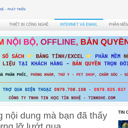
THIẾT BỊ CÔNG NGHỆ
INTERNET VÀ EMAIL
PHẦN MỀ
TIN
g nội dung mà bạn đã thấy
ng lỡ lướt qua