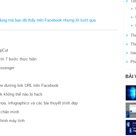
Ti
ung mà bạn đã thấy trên Facebook nhưng lỡ lướt qua
Thủ
Thi
apCut
Int
với 7 bước thực hiện
Ph
essenger
BÀI 
hare đường link URL trên Facebook
ok không thể nào bị hack
a, infographics và các bài thuyết trình đẹp
 chặn mình
hình máy tính