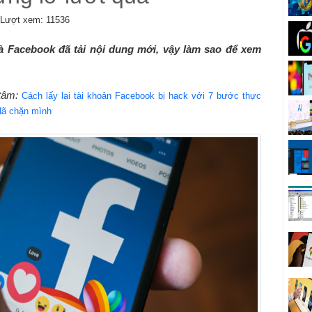
Lượt xem: 11536
à Facebook đã tải nội dung mới, vậy làm sao để xem
 tâm:
Cách lấy lại tài khoản Facebook bị hack với 7 bước thực
đã chặn mình