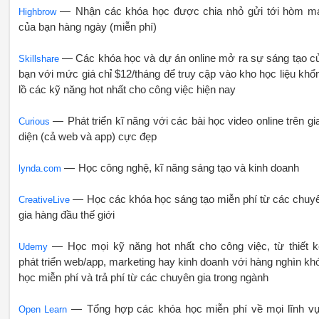
— Nhận các khóa học được chia nhỏ gửi tới hòm ma
Highbrow
của bạn hàng ngày (miễn phí)
— Các khóa học và dự án online mở ra sự sáng tạo c
Skillshare
bạn với mức giá chỉ $12/tháng để truy cập vào kho học liệu khổ
lồ các kỹ năng hot nhất cho công việc hiện nay
— Phát triển kĩ năng với các bài học video online trên gi
Curious
diện (cả web và app) cực đẹp
— Học công nghệ, kĩ năng sáng tạo và kinh doanh
lynda.com
— Học các khóa học sáng tạo miễn phí từ các chuy
CreativeLive
gia hàng đầu thế giới
— Học mọi kỹ năng hot nhất cho công việc, từ thiết k
Udemy
phát triển web/app, marketing hay kinh doanh với hàng nghìn kh
học miễn phí và trả phí từ các chuyên gia trong ngành
— Tổng hợp các khóa học miễn phí về mọi lĩnh v
Open Learn