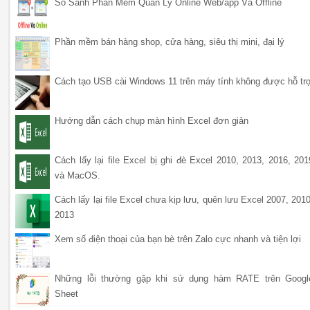
So Sánh Phần Mềm Quản Lý Online Web/app Và Offline
Phần mềm bán hàng shop, cửa hàng, siêu thị mini, đại lý
Cách tạo USB cài Windows 11 trên máy tính không được hỗ tr
Hướng dẫn cách chụp màn hình Excel đơn giản
Cách lấy lại file Excel bị ghi đè Excel 2010, 2013, 2016, 201
và MacOS.
Cách lấy lại file Excel chưa kịp lưu, quên lưu Excel 2007, 2010
2013
Xem số điện thoại của bạn bè trên Zalo cực nhanh và tiện lợi
Những lỗi thường gặp khi sử dụng hàm RATE trên Googl
Sheet