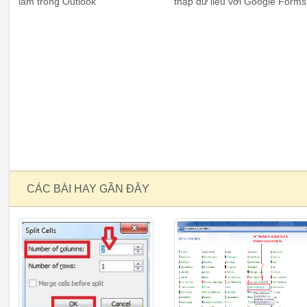
làm trong Outlook
thập dữ liệu với Google Forms
CÁC BÀI HAY GẦN ĐÂY