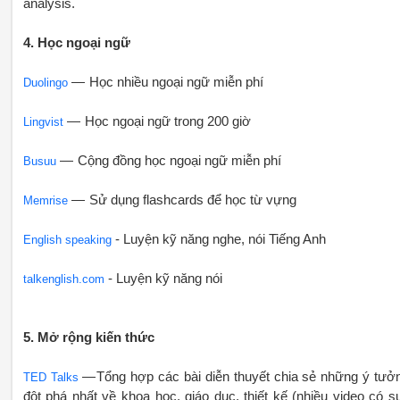
analysis.
4. Học ngoại ngữ
— Học nhiều ngoại ngữ miễn phí
Duolingo
— Học ngoại ngữ trong 200 giờ
Lingvist
— Cộng đồng học ngoại ngữ miễn phí
Busuu
— Sử dụng flashcards để học từ vựng
Memrise
- Luyện kỹ năng nghe, nói Tiếng Anh
English speaking
- Luyện kỹ năng nói
talkenglish.com
5. Mở rộng kiến thức
— Tổng hợp các bài diễn thuyết chia sẻ những ý tưở
TED Talks
đột phá nhất về khoa học, giáo dục, thiết kế (nhiều video có s