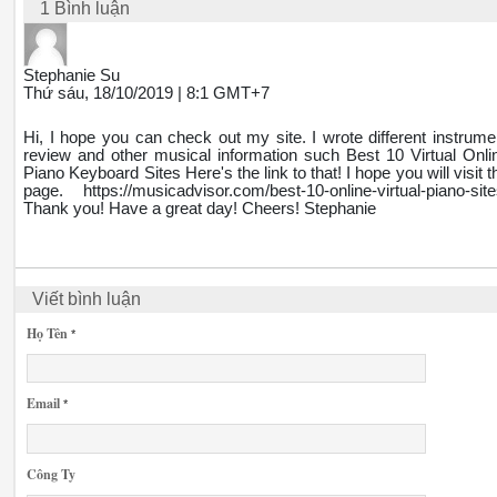
1 Bình luận
Stephanie Su
Thứ sáu, 18/10/2019 | 8:1 GMT+7
Hi, I hope you can check out my site. I wrote different instrume
review and other musical information such Best 10 Virtual Onli
Piano Keyboard Sites Here's the link to that! I hope you will visit t
page. https://musicadvisor.com/best-10-online-virtual-piano-site
Thank you! Have a great day! Cheers! Stephanie
Viết bình luận
Họ Tên
*
Email
*
Công Ty