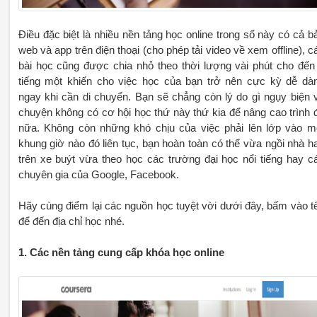
Điều đặc biệt là nhiều nền tảng học online trong số này có cả b
web và app trên điện thoại (cho phép tải video về xem offline), c
bài học cũng được chia nhỏ theo thời lượng vài phút cho đến
tiếng một khiến cho việc học của bạn trở nên cực kỳ dễ dà
ngay khi cần di chuyển. Bạn sẽ chẳng còn lý do gì ngụy biện 
chuyện không có cơ hội học thứ này thứ kia để nâng cao trình 
nữa. Không còn những khó chịu của việc phải lên lớp vào m
khung giờ nào đó liên tục, bạn hoàn toàn có thể vừa ngồi nhà h
trên xe buýt vừa theo học các trường đại học nổi tiếng hay c
chuyên gia của Google, Facebook.
Hãy cùng điểm lại các nguồn học tuyệt vời dưới đây, bấm vào t
để đến địa chỉ học nhé.
1. Các nền tảng cung cấp khóa học online