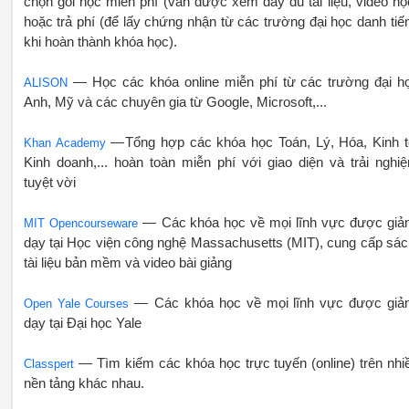
chọn gói học miễn phí (vẫn được xem đầy đủ tài liệu, video họ
hoặc trả phí (để lấy chứng nhận từ các trường đại học danh tiế
khi hoàn thành khóa học).
— Học các khóa online miễn phí từ các trường đại h
ALISON
Anh, Mỹ và các chuyên gia từ Google, Microsoft,...
— Tổng hợp các khóa học Toán, Lý, Hóa, Kinh t
Khan Academy
Kinh doanh,... hoàn toàn miễn phí với giao diện và trải nghi
tuyệt vời
— Các khóa học về mọi lĩnh vực được giả
MIT Opencourseware
dạy tại Học viện công nghệ Massachusetts (MIT), cung cấp sác
tài liệu bản mềm và video bài giảng
— Các khóa học về mọi lĩnh vực được giả
Open Yale Courses
dạy tại Đại học Yale
— Tìm kiếm các khóa học trực tuyến (online) trên nhi
Classpert
nền tảng khác nhau.