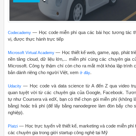
— Học code miễn phí qua các bài học tương tác t
Codecademy
vị, được thực hành trực tiếp
— Học thiết kế web, game, app, phát tri
Microsoft Virtual Academy
nền tảng cloud, dữ liệu lớn,... miễn phí cùng các chuyên gia c
Microsoft. Công ty thậm chí còn cho ra mắt một khóa lập trình 
bản dành riêng cho người Việt, xem
.
ở đây
— Học code và data science từ A đến Z qua video tr
Udacity
quan tuyệt vời từ các chuyên gia của Google, Facebook. Tươ
tự như Coursera và edX, bạn có thể chọn gói miễn phí (không l
bằng) hoặc trả phí (để lấy bằng nanodegree làm đòn bẩy cho 
nghiệp).
— Học trực tuyến về thiết kế, marketing và code miễn phí 
Platzi
các chuyên gia trong giới startup công nghệ tại Mỹ