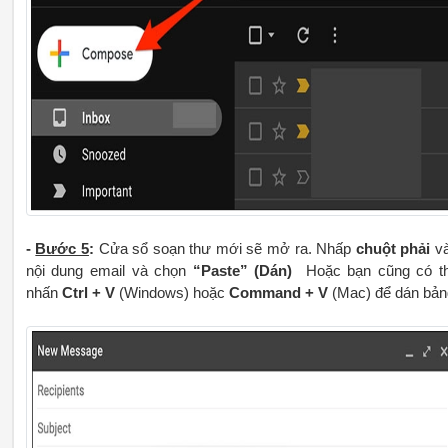
-
Bước 5
:
Cửa sổ soạn thư mới sẽ mở ra. Nhấp
chuột phải
v
nội dung email và chọn
“Paste”
(Dán)
Hoặc bạn cũng có t
nhấn
Ctrl + V
(Windows) hoặc
Command + V
(Mac) để dán bản