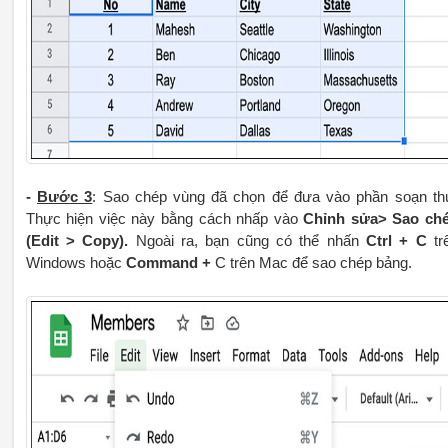
-
Bước 3
: Sao chép vùng đã chọn để đưa vào phần soạn th
Thực hiện việc này bằng cách nhấp vào
Chỉnh sửa> Sao ch
(Edit > Copy).
Ngoài ra, bạn cũng có thể nhấn
Ctrl + C
tr
Windows hoặc
Command +
C trên Mac để sao chép bảng.