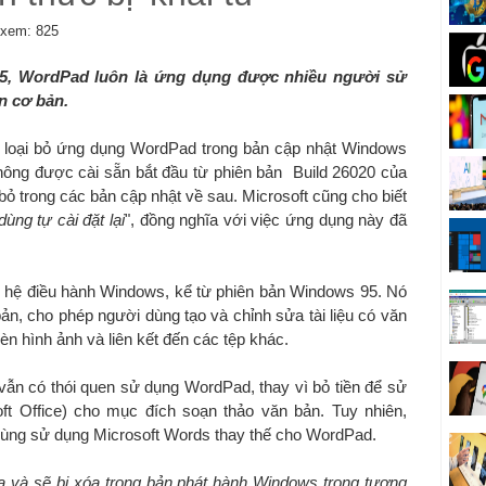
xem: 825
5, WordPad luôn là ứng dụng được nhiều người sử
n cơ bản.
c loại bỏ ứng dụng WordPad trong bản cập nhật Windows
hông được cài sẵn bắt đầu từ phiên bản Build 26020 của
ỏ trong các bản cập nhật về sau. Microsoft cũng cho biết
ùng tự cài đặt lại
", đồng nghĩa với việc ứng dụng này đã
 hệ điều hành Windows, kể từ phiên bản Windows 95. Nó
n, cho phép người dùng tạo và chỉnh sửa tài liệu có văn
n hình ảnh và liên kết đến các tệp khác.
vẫn có thói quen sử dụng WordPad, thay vì bỏ tiền để sử
oft Office) cho mục đích soạn thảo văn bản. Tuy nhiên,
 dùng sử dụng Microsoft Words thay thế cho WordPad.
và sẽ bị xóa trong bản phát hành Windows trong tương