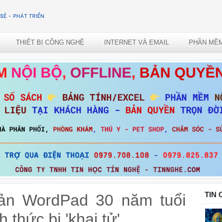
THIẾT BỊ CÔNG NGHỆ
INTERNET VÀ EMAIL
PHẦN MỀ
TIN
bản WordPad 30 năm tuổi
 thức bị 'khai tử'