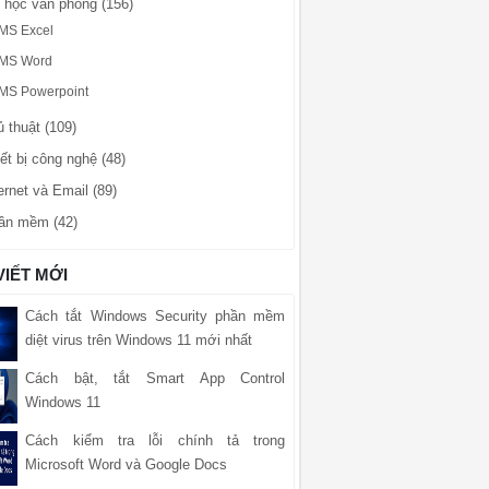
n học văn phòng (156)
MS Excel
MS Word
MS Powerpoint
 thuật (109)
ết bị công nghệ (48)
ernet và Email (89)
ần mềm (42)
VIẾT MỚI
Cách tắt Windows Security phần mềm
diệt virus trên Windows 11 mới nhất
Cách bật, tắt Smart App Control
Windows 11
Cách kiểm tra lỗi chính tả trong
Microsoft Word và Google Docs