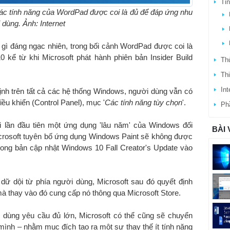
Ti
ác tính năng của WordPad được coi là đủ để đáp ứng nhu
dùng. Ảnh: Internet
 gì đáng ngạc nhiên, trong bối cảnh WordPad được coi là
 kể từ khi Microsoft phát hành phiên bản Insider Build
Thủ
Thi
Int
nh trên tất cả các hệ thống Windows, người dùng vẫn có
ều khiển (Control Panel), mục '
Các tính năng tùy chọn
'.
Ph
 lần đầu tiên một ứng dụng 'lâu năm' của Windows đối
BÀI 
Microsoft tuyên bố ứng dụng Windows Paint sẽ không được
trong bản cập nhật Windows 10 Fall Creator's Update vào
dữ dội từ phía người dùng, Microsoft sau đó quyết định
à thay vào đó cung cấp nó thông qua Microsoft Store.
 dùng yêu cầu đủ lớn, Microsoft có thể cũng sẽ chuyển
nh – nhằm mục đích tạo ra một sự thay thế ít tính năng