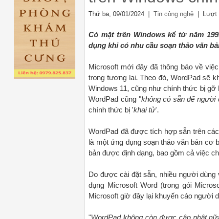
Thứ ba, 09/01/2024 |
| Lượt 
Tin công nghệ
Có mặt trên Windows kể từ năm 199
dụng khi có nhu cầu soạn thảo văn bả
Microsoft mới đây đã thông báo về việ
trong tương lai. Theo đó, WordPad sẽ k
Windows 11, cũng như chính thức bị gỡ b
WordPad cũng "
không có sẵn để người d
chính thức bị '
khai tử
'.
WordPad đã được tích hợp sẵn trên các
là một ứng dụng soạn thảo văn bản cơ bả
bản được định dạng, bao gồm cả việc chè
Do được cài đặt sẵn, nhiều người dùng 
dụng Microsoft Word (trong gói Micros
Microsoft giờ đây lại khuyến cáo người
"
WordPad không còn được cập nhật nữa 