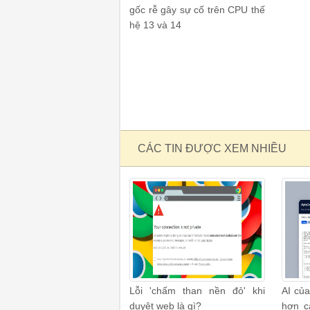
gốc rễ gây sự cố trên CPU thế
hệ 13 và 14
CÁC TIN ĐƯỢC XEM NHIỀU
Lỗi 'chấm than nền đỏ' khi
AI của
duyệt web là gì?
hơn c