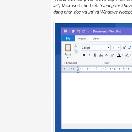
lai
", Microsoft cho biết. "
Chúng tôi khuyê
dạng như .doc và .rtf và Windows Notepad