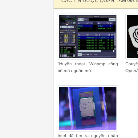
CÁC TIN ĐƯỢC QUAN TÂM GẦN
"Huyền thoại" Winamp công
Chuyệ
bố mã nguồn mở
OpenA
Intel đã tìm ra nguyên nhân