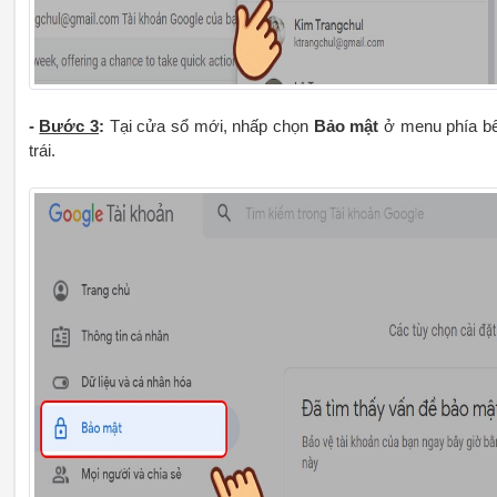
-
Bước 3
:
Tại cửa sổ mới, nhấp chọn
Bảo mật
ở menu phía b
trái.