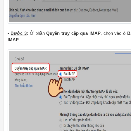
-
Bước 3
:
Ở phần
Quyền truy cập qua IMAP
, chọn vào ô
B
IMAP.