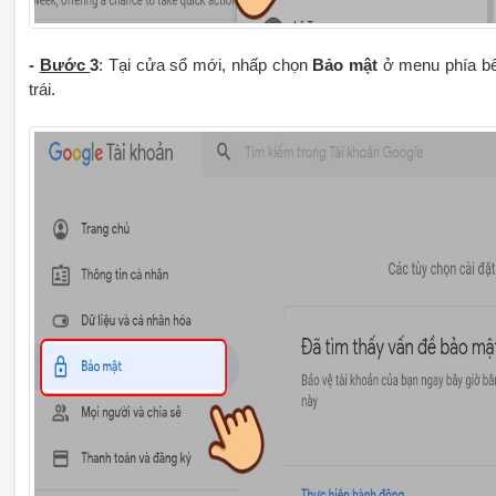
-
Bước
3
: Tại cửa sổ mới, nhấp chọn
Bảo mật
ở menu phía b
trái.