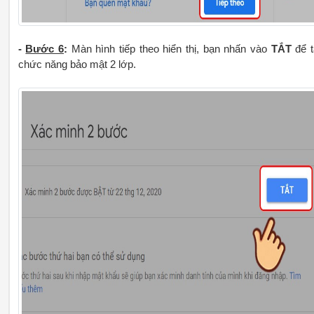
-
Bước 6
:
Màn hình tiếp theo hiển thị, bạn nhấn vào
TẮT
để t
chức năng bảo mật 2 lớp.