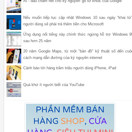
AI - dấu chấm hết cho kỷ nguyên 'gõ từ khóa' của Google
Nếu muốn tiếp tục cập nhật Windows 10 sau ngày “khai tử”
người dùng sẽ phải trả thêm tiền cho Microsoft
Ứng dụng nổi tiếng này chính thức ngừng hỗ trợ Windows 9
sau hơn 25 năm
20 năm Google Maps, từ một "bản đồ" kỹ thuật số đến cuộ
cách mạng dẫn đường của kỷ nguyên internet
Cảnh báo tới hàng trăm triệu người dùng iPhone, iPad
Quá khứ ít người biết của YouTube