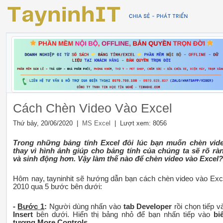
Cách Chèn Video Vào Excel
Thứ bảy, 20/06/2020 |
| Lượt xem: 8056
MS Excel
Trong những bảng tính Excel đôi lúc bạn muốn chèn vid
thay vì hình ảnh giúp cho bảng tính của chúng ta sẽ rõ rà
và sinh động hơn. Vậy làm thế nào để chèn video vào Excel?
Hôm nay, tayninhit sẽ hướng dẫn bạn cách chèn video vào Exc
2010 qua 5 bước bên dưới:
-
Bước 1
:
Người dùng nhấn vào
tab Developer
rồi chọn tiếp v
Insert
bên dưới. Hiển thị bảng nhỏ để bạn nhấn tiếp vào
bi
tượng More Controls
.