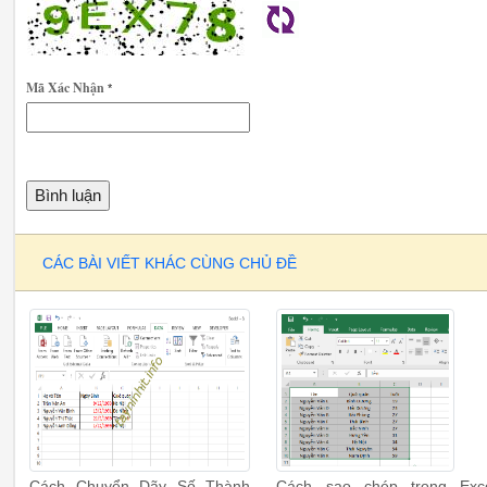
Mã Xác Nhận
*
CÁC BÀI VIẾT KHÁC CÙNG CHỦ ĐỀ
Cách Chuyển Dãy Số Thành
Cách sao chép trong Exc