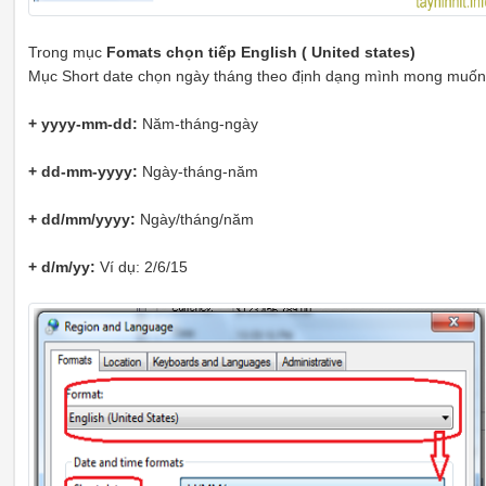
Trong mục
Fomats chọn tiếp English ( United states)
Mục Short date chọn ngày tháng theo định dạng mình mong muốn
+ yyyy-mm-dd:
Năm-tháng-ngày
+ dd-mm-yyyy:
Ngày-tháng-năm
+ dd/mm/yyyy:
Ngày/tháng/năm
+ d/m/yy:
Ví dụ: 2/6/15