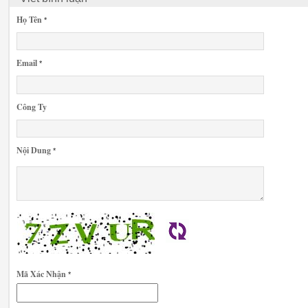
Họ Tên
*
Email
*
Công Ty
Nội Dung
*
Mã Xác Nhận
*