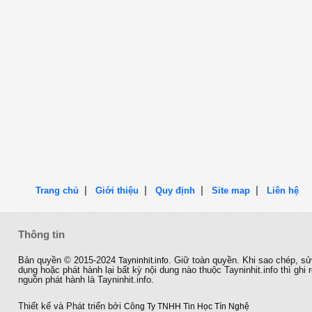
|
|
|
|
Trang chủ
Giới thiệu
Quy định
Site map
Liên hệ
Thông tin
Bản quyền © 2015-2024
Tayninhit.info
. Giữ toàn quyền. Khi sao chép, s
dụng hoặc phát hành lại bất kỳ nội dung nào thuộc Tayninhit.info thì ghi 
nguồn phát hành là Tayninhit.info.
Thiết kế và Phát triển bởi
Công Ty TNHH Tin Học Tín Nghệ