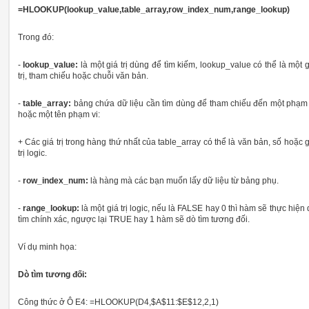
=HLOOKUP(lookup_value,table_array,row_index_num,range_lookup)
Trong đó:
-
lookup_value:
là một giá trị dùng để tìm kiếm, lookup_value có thể là một g
trị, tham chiếu hoặc chuỗi văn bản.
-
table_array:
bảng chứa dữ liệu cần tìm dùng để tham chiếu đến một phạm 
hoặc một tên phạm vi:
+ Các giá trị trong hàng thứ nhất của table_array có thể là văn bản, số hoặc 
trị logic.
-
row_index_num:
là hàng mà các bạn muốn lấy dữ liệu từ bảng phụ.
-
range_lookup:
là một giá trị logic, nếu là FALSE hay 0 thì hàm sẽ thực hiện
tìm chính xác, ngược lại TRUE hay 1 hàm sẽ dò tìm tương đối.
Ví dụ minh họa:
Dò tìm tương đối:
Công thức ở Ô E4: =HLOOKUP(D4,$A$11:$E$12,2,1)