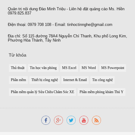
Quản trị nội dung Đào Minh Triệu - Liên hệ đặt quảng cáo Ms. Hiền
0979.825.837
Điện thoại: 0979 708 108 - Email: tinhoctinnghe@gmail.com
Địa chỉ: Số 115 đường 78A4 Nguyễn Chí Thanh, Khu phố Long Kim,
Phường Hòa Thành, Tây Ninh
Từ khóa
Thủ thuật
Tin học văn phòng
MS Excel
MS Word
MS Powerpoint
Phần mềm
Thiết bị công nghệ
Internet & Email
Tin công nghệ
Phần mềm quản lý Sửa Chữa Chăm Sóc XE
Phần mềm phòng khám Thú Y