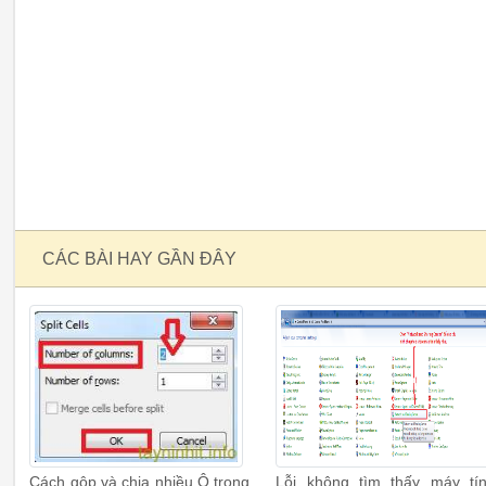
CÁC BÀI HAY GẦN ĐÂY
Cách gộp và chia nhiều Ô trong
Lỗi không tìm thấy máy tí