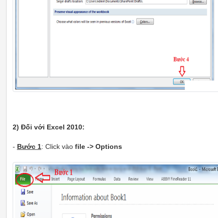
2) Đối với Excel 2010:
-
Bước 1
: Click vào
file -> Options