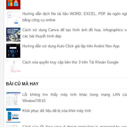
Hướng dẫn dịch file tài liệu WORD, EXCEL, PDF đa ngôn ng
bằng công cụ online
Cách sử dụng Canva để tạo hình ảnh đồ họa, infographics v
các bài thuyết trình đẹp
Hướng dẫn sử dụng Auto Click giả lập trên Androi Nox App
Cách xóa quyền truy cập bên thứ 3 trên Tài Khoản Google
BÀI CỦ MÀ HAY
Lỗi không tìm thấy máy tính khác trong mạng LAN củ
Window7/8/10
Khôi phục dữ liệu đã bị xóa khỏi máy tính
Cách sửa lỗi Your virus & threat protection is managed by you