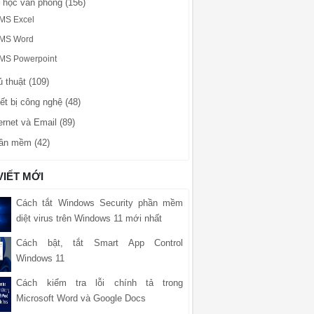
n học văn phòng (156)
MS Excel
MS Word
MS Powerpoint
 thuật (109)
ết bị công nghệ (48)
ernet và Email (89)
ần mềm (42)
VIẾT MỚI
Cách tắt Windows Security phần mềm
diệt virus trên Windows 11 mới nhất
Cách bật, tắt Smart App Control
Windows 11
Cách kiểm tra lỗi chính tả trong
Microsoft Word và Google Docs