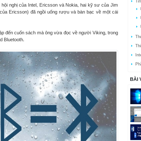
Ti
hội nghị của Intel, Ericsson và Nokia, hai kỹ sư của Jim
(của Ericsson) đã ngồi uống rượu và bàn bạc về một cái
ập đến cuốn sách mà ông vừa đọc về người Viking, trong
Thủ
d Bluetooth.
Thi
Int
Ph
BÀI 