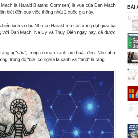
 Mạch là Harald Blåtand Gormsen) là vua của Đan Mạch
BÀI
 biết đến qua việc thống nhất 2 quốc gia này.
chiến binh vĩ đại. Nhờ có Harald mà các xung đột giữa ba
ng với Đan Mạch, Na Uy và Thụy Điển ngày nay, đã được
răng bị “
sâu
”, trông có màu xanh lam hoặc đen. Như như
ng, trong đó “
bla
” có nghĩa là xanh và “tand” là răng.