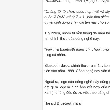
“
RadioWire
” hoặc “
PAN
” (Mạng khu vực 
“
Chúng tôi tổ chức cuộc họp mặt và lấy
cuộc là PAN với tỷ lệ 4-1. Vào thời điể
quyết định đồng ý lấy cái tên này cho sự
Tuy nhiên, nhóm truyền thông đã nắm bắt
tên chính thức của công nghệ này.
“
Vậy mà Bluetooth thậm chí chưa từng
blog cá nhân.
Bluetooth được chính thức ra mắt vào n
tiên vào năm 1999. Công nghệ này vẫn đ
Ngoài ra, logo của công nghệ này cũng
đặt giữa logo là hình ảnh kết hợp của h
xanh), chúng đều được viết theo bảng c
Harald Bluetooth là ai