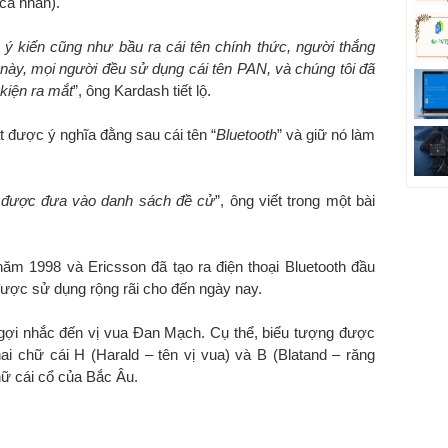
cá nhân).
 ý kiến cũng như bầu ra cái tên chính thức, người thắng
m này, mọi người đều sử dụng cái tên PAN, và chúng tôi đã
 kiện ra mắt
”, ông Kardash tiết lộ.
 được ý nghĩa đằng sau cái tên “
Bluetooth
” và giữ nó làm
 được đưa vào danh sách đề cử
”, ông viết trong một bài
ăm 1998 và Ericsson đã tạo ra điện thoại Bluetooth đầu
ược sử dụng rộng rãi cho đến ngày nay.
 gợi nhắc đến vị vua Đan Mạch. Cụ thể, biểu tượng được
ai chữ cái H (Harald – tên vị vua) và B (Blatand – răng
hữ cái cổ của Bắc Âu.