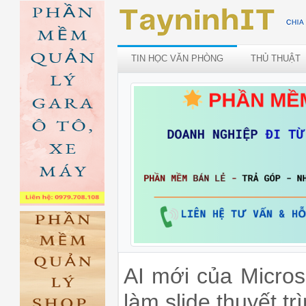
TIN HỌC VĂN PHÒNG
THỦ THUẬT
AI mới của Microso
làm slide thuyết tr