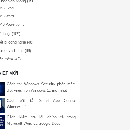
n học văn phòng (156)
MS Excel
MS Word
MS Powerpoint
 thuật (109)
ết bị công nghệ (48)
ernet và Email (89)
ần mềm (42)
VIẾT MỚI
Cách tắt Windows Security phần mềm
diệt virus trên Windows 11 mới nhất
Cách bật, tắt Smart App Control
Windows 11
Cách kiểm tra lỗi chính tả trong
Microsoft Word và Google Docs