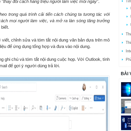
Ti
 "
thay đổi cách hàng triệu người làm việc mỗi ngày
".
eo trong quá trình cải tiến cách chúng ta tương tác với
cách mọi người làm việc, và mở ra làn sóng tăng trưởng
biết.
Thủ
ẽ viết, chỉnh sửa và tóm tắt nội dung văn bản dựa trên mô
Thi
 liệu để ứng dụng tổng hợp và đưa vào nội dung.
Int
g ghi chú và tóm tắt nội dung cuộc họp. Với Outlook, tính
Ph
ail để gợi ý người dùng trả lời.
BÀI 