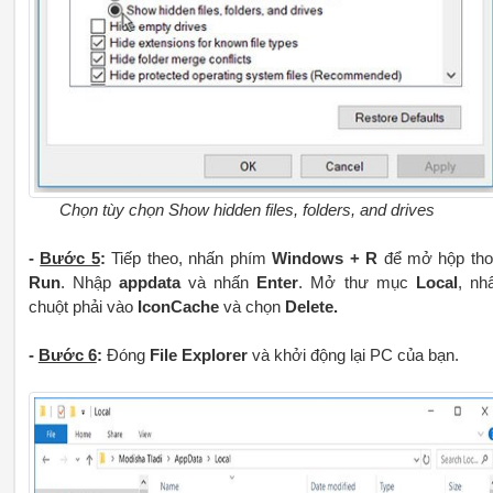
Chọn tùy chọn Show hidden files, folders, and drives
-
Bước 5
:
Tiếp theo, nhấn phím
Windows + R
để mở hộp tho
Run
. Nhập
appdata
và nhấn
Enter
. Mở thư mục
Local
, nh
chuột phải vào
IconCache
và chọn
Delete.
-
Bước 6
:
Đóng
File Explorer
và khởi động lại PC của bạn.