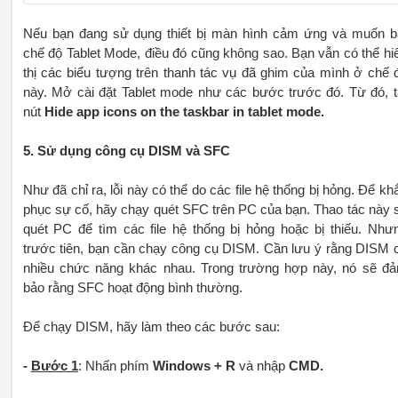
Nếu bạn đang sử dụng thiết bị màn hình cảm ứng và muốn b
chế độ Tablet Mode, điều đó cũng không sao. Bạn vẫn có thể hi
thị các biểu tượng trên thanh tác vụ đã ghim của mình ở chế 
này. Mở cài đặt Tablet mode như các bước trước đó. Từ đó, t
nút
Hide app icons on the taskbar in tablet mode.
5. Sử dụng công cụ DISM và SFC
Như đã chỉ ra, lỗi này có thể do các file hệ thống bị hỏng. Để kh
phục sự cố, hãy chạy quét SFC trên PC của bạn. Thao tác này 
quét PC để tìm các file hệ thống bị hỏng hoặc bị thiếu. Như
trước tiên, bạn cần chạy công cụ DISM. Cần lưu ý rằng DISM 
nhiều chức năng khác nhau. Trong trường hợp này, nó sẽ đ
bảo rằng SFC hoạt động bình thường.
Để chạy DISM, hãy làm theo các bước sau:
-
Bước 1
: Nhấn phím
Windows + R
và nhập
CMD.