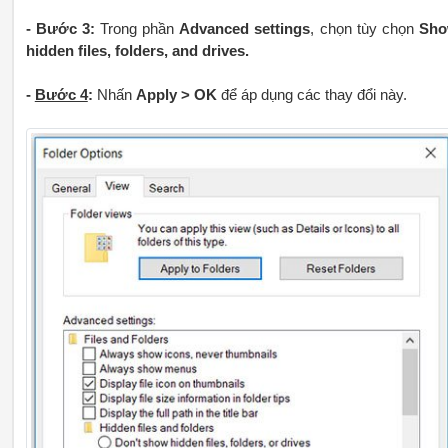
- Bước 3:
Trong phần
Advanced settings
, chọn tùy chọn
Sh
hidden files, folders, and drives.
-
Bước 4
:
Nhấn
Apply > OK
để áp dụng các thay đổi này.