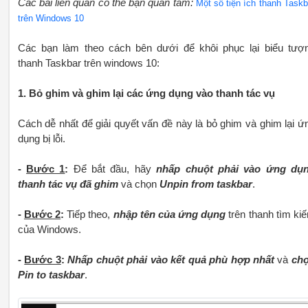
Các bài liên quan có thể bạn quan tâm:
Một số tiện ích thanh Taskb
trên Windows 10
Các bạn làm theo cách bên dưới để khôi phục lại biểu tượ
thanh Taskbar trên windows 10:
1. Bỏ ghim và ghim lại các ứng dụng vào thanh tác vụ
Cách dễ nhất để giải quyết vấn đề này là bỏ ghim và ghim lại ứ
dụng bị lỗi.
-
Bước 1
:
Để bắt đầu, hãy
nhấp chuột phải vào ứng dụ
thanh tác vụ đã ghim
và chọn
Unpin from taskbar
.
-
Bước 2
:
Tiếp theo,
nhập tên của ứng dụng
trên thanh tìm ki
của Windows.
-
Bước 3
:
Nhấp chuột phải vào kết quả phù hợp nhất
và
ch
Pin to taskbar
.