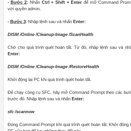
-
Bước 2
:
Nhấn
Ctrl + Shift + Enter
để mở Command Prom
với quyền admin.
-
Bước 3
: Nhập lệnh sau và nhấn
Enter:
DISM /Online /Cleanup-Image /ScanHealth
Chờ cho quá trình quét hoàn tất. Từ đó, nhập lệnh sau và nh
Enter:
DISM /Online /Cleanup-Image /RestoreHealth
Khởi động lại PC khi quá trình quét hoàn tất.
Để chạy công cụ SFC, hãy mở Command Prompt theo các bư
trước đó. Nhập lệnh sau và nhấn
Enter:
sfc /scannow
Đóng Command Prompt khi quá trình quét hoàn tất. Khởi động l
PC của bạn để lưu những thay đổi này.