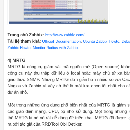
Trang chủ Zabbix:
http://www.zabbix.com/
Tài liệ tham khả:
,
,
Official Documentation
Ubuntu Zabbix Howto
Debi
,
.
Zabbix Howto
Monitor Radius with Zabbix
4) MRTG
MRTG là công cụ giám sát mã nguồn mở (Open source) khác
công cụ này thu thập dữ liệu ở local hoặc máy chủ tử xa bằ
giao thức SNMP. Nhưng MRTG đơn giản hơn nhiều so với Cact
Nagios và Zabbix vì vậy có thể là một lựa chọn tốt nhất cho c
dự án nhỏ.
Một trong những ứng dụng phổ biến nhất của MRTG là giám s
các giao diện mạng, CPU, bộ nhớ sử dụng. Một trong những l
thế MRTG là nó nó rất dễ dàng để triển khai. MRTG đã được t
ra bởi tác giả của RRDTool Obi Oetiker.