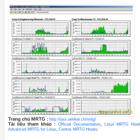
Trang chủ MRTG :
http://oss.oetiker.ch/mrtg/
Tài liệu tham khảo :
,
Official Documentation
Linux MRTG Howt
,
.
Advanced MRTG for Linux
Centos MRTG Howto