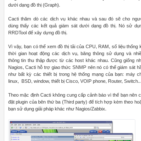
dưới dạng đồ thị (Graph).
Cacti thăm dò các dịch vụ khác nhau và sau đó sẽ cho ngư
dùng thấy các kết quả giám sát dưới dạng đồ thị. Nó sử dụ
RRDTool để xây dựng đồ thị.
Vì vậy, bạn có thể xem đồ thị tải của CPU, RAM, số liệu thống 
thời gian hoạt động các dịch vụ, băng thông sử dụng và nhi
thông tin thu thập được từ các host khác nhau. Cũng giống n
Nagios, Cacti hỗ trợ giao thức SNMP nên nó có thể giám sát h
như bất kỳ các thiết bị trong hệ thống mạng của bạn: máy c
linux, BSD, window, thiết bị Cisco, VOIP phone, Router, Switch..
Theo mặc định Cacti không cung cấp cảnh báo vì thế bạn nên c
đặt plugin của bên thứ ba (Third party) để tích hợp kèm theo ho
bạn sử dụng giải pháp khác như Nagios/Zabbix.