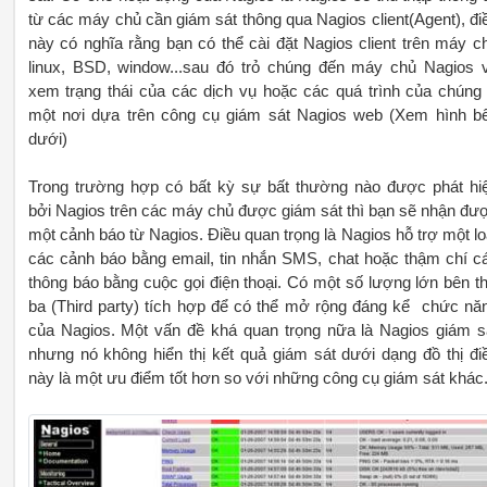
từ các máy chủ cần giám sát thông qua Nagios client(Agent), đi
này có nghĩa rằng bạn có thể cài đặt Nagios client trên máy c
linux, BSD, window...sau đó trỏ chúng đến máy chủ Nagios 
xem trạng thái của các dịch vụ hoặc các quá trình của chúng
một nơi dựa trên công cụ giám sát Nagios web (Xem hình b
dưới)
Trong trường hợp có bất kỳ sự bất thường nào được phát hi
bởi Nagios trên các máy chủ được giám sát thì bạn sẽ nhận đư
một cảnh báo từ Nagios. Điều quan trọng là Nagios hỗ trợ một lo
các cảnh báo bằng email, tin nhắn SMS, chat hoặc thậm chí c
thông báo bằng cuộc gọi điện thoại. Có một số lượng lớn bên t
ba (Third party) tích hợp để có thể mở rộng đáng kể chức nă
của Nagios. Một vấn đề khá quan trọng nữa là Nagios giám s
nhưng nó không hiển thị kết quả giám sát dưới dạng đồ thị đi
này là một ưu điểm tốt hơn so với những công cụ giám sát khác