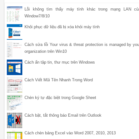
Lỗi không tìm thấy máy tính khác trong mạng LAN củ
Window7/8/10
Khôi phục dữ liệu đã bị xóa khỏi máy tính
Cách sửa lỗi Your virus & threat protection is managed by you
organization trên Win10
Cách ẩn tập tin, thư mục trên Windows
Cách Viết Mũi Tên Nhanh Trong Word
Chèn ký tự đặc biệt trong Google Sheet
Cách bật, tắt thông báo Email trên Outlook
Cách chèn bảng Excel vào Word 2007, 2010, 2013