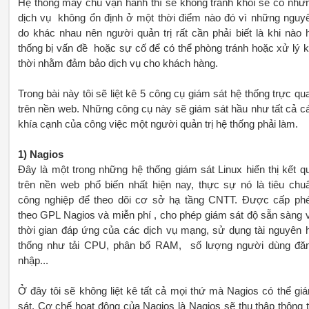
Hệ thống máy chủ vận hành thì sẽ không tránh khỏi sẽ có nhữ
dịch vụ không ổn định ở một thời điểm nào đó vì những nguy
do khác nhau nên người quản trị rất cần phải biết là khi nào 
thống bị vấn đề hoặc sự cố để có thể phòng tránh hoặc xử lý k
thời nhằm đảm bảo dịch vụ cho khách hàng.
Trong bài này tôi sẽ liệt kê 5 công cụ giám sát hệ thống trực qu
trên nền web. Những công cụ này sẽ giám sát hầu như tất cả c
khía cạnh của công việc một người quản trị hệ thống phải làm.
1) Nagios
Đây là một trong những hệ thống giám sát Linux hiển thị kết q
trên nền web phổ biến nhất hiện nay, thực sự nó là tiêu chu
công nghiệp để theo dõi cơ sở hạ tầng CNTT. Được cấp ph
theo GPL Nagios và miễn phí , cho phép giám sát độ sẵn sàng 
thời gian đáp ứng của các dịch vụ mạng, sử dụng tài nguyên 
thống như tải CPU, phân bổ RAM, số lượng người dùng đă
nhập...
Ở đây tôi sẽ không liệt kê tất cả mọi thứ mà Nagios có thể gi
sát. Cơ chế hoạt động của Nagios là Nagios sẽ thu thập thông t