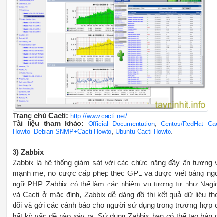
Trang chủ Cacti:
http://www.cacti.net/
Tài liệu tham khảo:
,
Official Documentation
Centos/RedHat Cac
,
,
.
Howto
Debian SNMP+Cacti Howto
Ubuntu Cacti Howto
3) Zabbix
Zabbix là hệ thống giám sát với các chức năng đầy ấn tượng 
mạnh mẽ, nó được cấp phép theo GPL và được viết bằng ng
ngữ PHP. Zabbix có thể làm các nhiệm vụ tương tự như Nagi
và Cacti ở mặc định, Zabbix dễ dàng đồ thị kết quả dữ liệu th
dõi và gởi các cảnh báo cho người sử dụng trong trường hợp 
bất kỳ vấn đề nào xảy ra. Sử dụng Zabbix bạn có thể tạo bản 