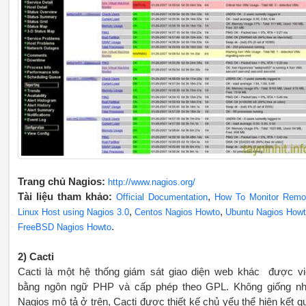
Trang chủ Nagios:
http://www.nagios.org/
Tài liệu tham khảo:
,
Official Documentation
How To Monitor Remo
,
,
Linux Host using Nagios 3.0
Centos Nagios Howto
Ubuntu Nagios How
.
FreeBSD Nagios Howto
2) Cacti
Cacti là một hệ thống giám sát giao diện web khác được vi
bằng ngôn ngữ PHP và cấp phép theo GPL. Không giống n
Nagios mô tả ở trên, Cacti được thiết kế chủ yếu thể hiện kết q