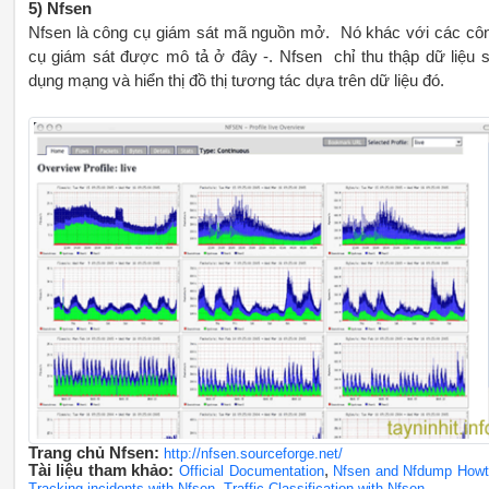
5) Nfsen
Nfsen là công cụ giám sát mã nguồn mở. Nó khác với các cô
cụ giám sát được mô tả ở đây -. Nfsen chỉ thu thập dữ liệu 
dụng mạng và hiển thị đồ thị tương tác dựa trên dữ liệu đó.
Trang chủ Nfsen:
http://nfsen.sourceforge.net/
Tài liệu tham khảo:
,
Official Documentation
Nfsen and Nfdump How
,
.
Tracking incidents with Nfsen
Traffic Classification with Nfsen