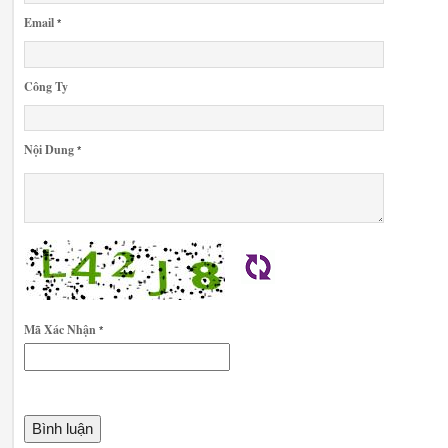
Email
*
Công Ty
Nội Dung
*
Mã Xác Nhận
*