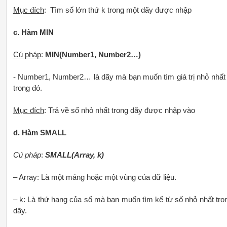
Mục đích
: Tìm số lớn thứ k trong một dãy được nhập
c. Hàm MIN
Cú pháp
:
MIN(Number1, Number2…)
- Number1, Number2… là dãy mà bạn muốn tìm giá trị nhỏ nhất
trong đó.
Mục đích
: Trả về số nhỏ nhất trong dãy được nhập vào
d. Hàm SMALL
Cú pháp
:
SMALL(Array, k)
– Array: Là một mảng hoặc một vùng của dữ liệu.
– k: Là thứ hạng của số mà bạn muốn tìm kể từ số nhỏ nhất tro
dãy.