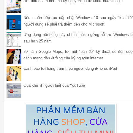
AI - dấu chấm hết cho kỷ nguyên 'gõ từ khóa' của Google
Nếu muốn tiếp tục cập nhật Windows 10 sau ngày “khai tử”
người dùng sẽ phải trả thêm tiền cho Microsoft
Ứng dụng nổi tiếng này chính thức ngừng hỗ trợ Windows 9
sau hơn 25 năm
20 năm Google Maps, từ một "bản đồ" kỹ thuật số đến cuộ
cách mạng dẫn đường của kỷ nguyên internet
Cảnh báo tới hàng trăm triệu người dùng iPhone, iPad
Quá khứ ít người biết của YouTube