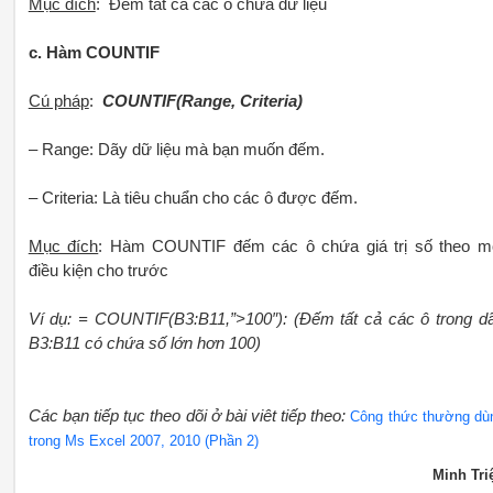
Mục đích
: Đếm tất cả các ô chứa dữ liệu
c. Hàm COUNTIF
Cú pháp
:
COUNTIF(Range, Criteria)
– Range: Dãy dữ liệu mà bạn muốn đếm.
– Criteria: Là tiêu chuẩn cho các ô được đếm.
Mục đích
: Hàm COUNTIF đếm các ô chứa giá trị số theo m
điều kiện cho trước
Ví dụ: = COUNTIF(B3:B11,”>100″): (Đếm tất cả các ô trong d
B3:B11 có chứa số lớn hơn 100)
Các bạn tiếp tục theo dõi ở bài viêt tiếp theo:
Công thức thường dù
trong Ms Excel 2007, 2010 (Phần 2)
Minh Tri