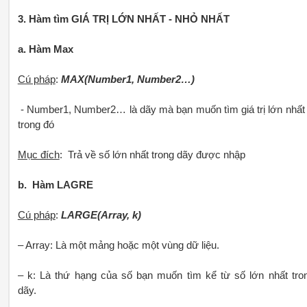
3. Hàm tìm GIÁ TRỊ LỚN NHẤT - NHỎ NHẤT
a. Hàm Max
Cú pháp
:
MAX(Number1, Number2…)
- Number1, Number2… là dãy mà bạn muốn tìm giá trị lớn nhất
trong đó
Mục đích
: Trả về số lớn nhất trong dãy được nhập
b. Hàm LAGRE
Cú pháp
:
LARGE(Array, k)
– Array: Là một mảng hoặc một vùng dữ liệu.
– k: Là thứ hạng của số bạn muốn tìm kể từ số lớn nhất tro
dãy.