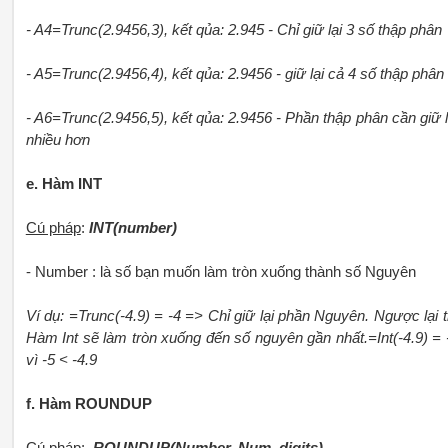
- A4=Trunc(2.9456,3), kết qủa: 2.945 - Chỉ giữ lại 3 số thập phân
- A5=Trunc(2.9456,4), kết qủa: 2.9456 - giữ lại cả 4 số thập phân
- A6=Trunc(2.9456,5), kết qủa: 2.9456 - Phần thập phân cần giữ l
nhiều hơn
e. Hàm INT
Cú pháp
:
INT(number)
- Number : là số bạn muốn làm tròn xuống thành số Nguyên
Ví dụ: =Trunc(-4.9) = -4 => Chỉ giữ lại phần Nguyên. Ngược lại t
Hàm Int sẽ làm tròn xuống đến số nguyên gần nhất.=Int(-4.9) = 
vì -5 < -4.9
f. Hàm ROUNDUP
Cú phá
p:
ROUNDUP(Number, Num_digits)