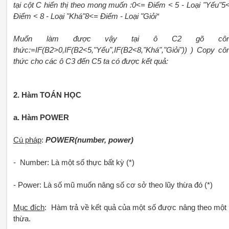
tại cột C hiển thị theo mong muốn :0<= Điểm < 5 - Loại "Yếu"5
Điểm < 8 - Loại "Khá"8<= Điểm - Loại "Giỏi“
Muốn làm được vậy tại ô C2 gõ côn
thức:=IF(B2>0,IF(B2<5,"Yếu",IF(B2<8,"Khá","Giỏi")) ) Copy cô
thức cho các ô C3 đến C5 ta có được kết quả:
2. Hàm TOÁN HỌC
a. Hàm POWER
Cú pháp
:
POWER(number, power)
- Number: Là một số thực bất kỳ (*)
- Power: Là số mũ muốn nâng số cơ sở theo lũy thừa đó (*)
Mục đích
: Hàm trả về kết quả của một số được nâng theo một 
thừa.