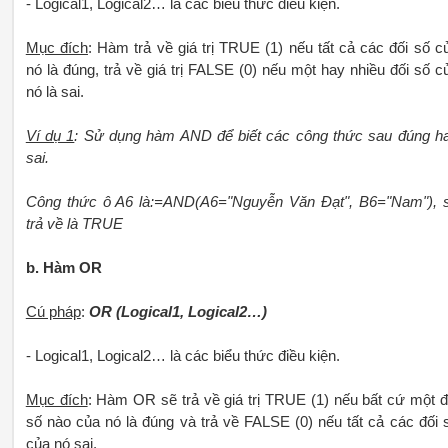
- Logical1, Logical2… là các biểu thức điều kiện.
Mục đích
: Hàm trả về giá trị TRUE (1) nếu tất cả các đối số c
nó là đúng, trả về giá trị FALSE (0) nếu một hay nhiều đối số c
nó là sai.
Ví dụ 1
: Sử dụng hàm AND để biết các công thức sau đúng h
sai.
Công thức ô A6 là:=AND(A6="Nguyễn Văn Đạt", B6="Nam"), 
trả về là TRUE
b. Hàm OR
Cú pháp
:
OR (Logical1, Logical2…)
- Logical1, Logical2… là các biểu thức điều kiện.
Mục đích
: Hàm OR sẽ trả về giá trị TRUE (1) nếu bất cứ một đ
số nào của nó là đúng và trả về FALSE (0) nếu tất cả các đối 
của nó sai.