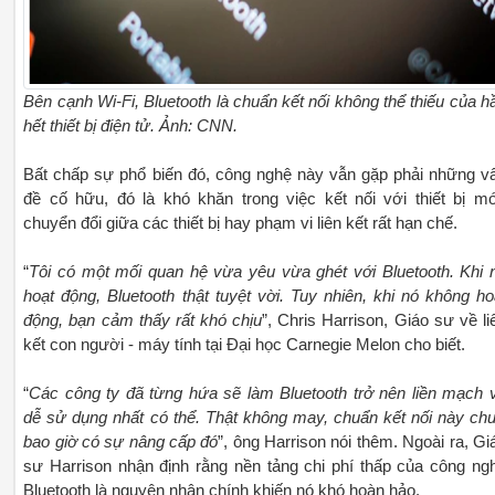
Bên cạnh Wi-Fi, Bluetooth là chuẩn kết nối không thể thiếu của h
hết thiết bị điện tử. Ảnh: CNN.
Bất chấp sự phổ biến đó, công nghệ này vẫn gặp phải những v
đề cố hữu, đó là khó khăn trong việc kết nối với thiết bị mớ
chuyển đổi giữa các thiết bị hay phạm vi liên kết rất hạn chế.
“
Tôi có một mối quan hệ vừa yêu vừa ghét với Bluetooth. Khi 
hoạt động, Bluetooth thật tuyệt vời. Tuy nhiên, khi nó không ho
động, bạn cảm thấy rất khó chịu
”, Chris Harrison, Giáo sư về li
kết con người - máy tính tại Đại học Carnegie Melon cho biết.
“
Các công ty đã từng hứa sẽ làm Bluetooth trở nên liền mạch 
dễ sử dụng nhất có thể. Thật không may, chuẩn kết nối này ch
bao giờ có sự nâng cấp đó
”, ông Harrison nói thêm. Ngoài ra, Gi
sư Harrison nhận định rằng nền tảng chi phí thấp của công ng
Bluetooth là nguyên nhân chính khiến nó khó hoàn hảo.