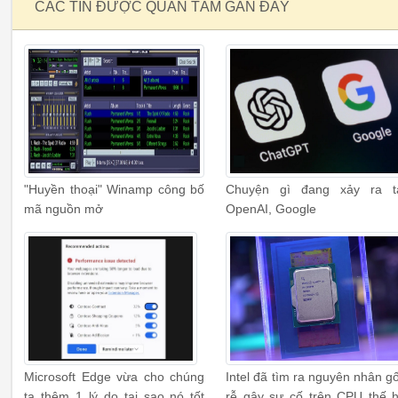
CÁC TIN ĐƯỢC QUAN TÂM GẦN ĐÂY
"Huyền thoại" Winamp công bố
Chuyện gì đang xảy ra t
mã nguồn mở
OpenAI, Google
Microsoft Edge vừa cho chúng
Intel đã tìm ra nguyên nhân g
ta thêm 1 lý do tại sao nó tốt
rễ gây sự cố trên CPU thế 