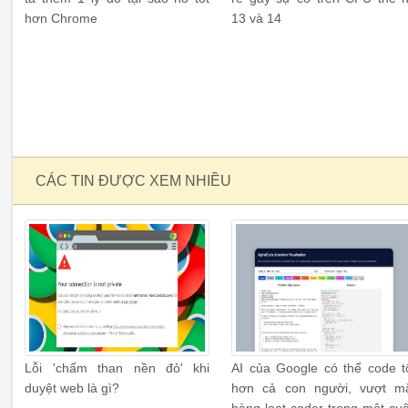
hơn Chrome
13 và 14
CÁC TIN ĐƯỢC XEM NHIỀU
Lỗi 'chấm than nền đỏ' khi
AI của Google có thể code t
duyệt web là gì?
hơn cả con người, vượt m