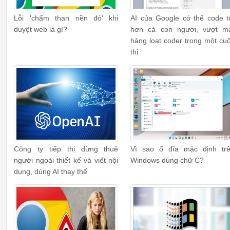
Lỗi 'chấm than nền đỏ' khi
AI của Google có thể code t
duyệt web là gì?
hơn cả con người, vượt m
hàng loạt coder trong một cu
thi
Công ty tiếp thị dừng thuê
Vì sao ổ đĩa mặc định tr
người ngoài thiết kế và viết nội
Windows dùng chữ C?
dung, dùng AI thay thế