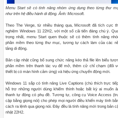
Menu Start sẽ có tính năng nhóm ứng dụng theo từng thư m
như trên hệ điều hành di động. Ảnh: Microsoft.
Theo The Verge, từ nhiều tháng qua, Microsoft đã tích cực t
nghiệm Windows 11 22H2, với một số cải tiến đáng chú ý. Qu
trọng nhất, menu Start quen thuộc sẽ có thêm tính năng nh
phần mềm theo từng thư mục, tương tự cách làm của các n
tảng di động.
Bản cập nhật cũng bổ sung chức năng kéo thả file lên biểu tượ
phần mềm trên thanh tác vụ để mở, thêm cử chỉ chạm (đối v
thiết bị có màn hình cảm ứng) và hiệu ứng chuyển động mới.
Windows 11 sắp có tính năng Live Captions (chú thích trực tiếp
hỗ trợ những người dùng khiếm thính hoặc bất kỳ ai muốn 
thanh tự động có phụ đề. Tương tự, công cụ Voice Access (tr
cập bằng giọng nói) cho phép mọi người điều khiển máy tính bằ
cách ra lệnh qua giọng nói. Đây đều là tính năng mới trong bản c
nhật 22H2.