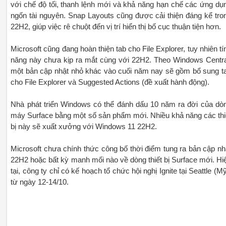
với chế độ tối, thanh lệnh mới và khả năng hạn chế các ứng dụ
ngốn tài nguyên. Snap Layouts cũng được cải thiện đáng kể tro
22H2, giúp việc rê chuột đến vị trí hiển thị bố cục thuận tiện hơn.
Microsoft cũng đang hoàn thiện tab cho File Explorer, tuy nhiên tí
năng này chưa kịp ra mắt cùng với 22H2. Theo Windows Centra
một bản cập nhật nhỏ khác vào cuối năm nay sẽ gồm bổ sung t
cho File Explorer và Suggested Actions (đề xuất hành động).
Nhà phát triển Windows có thể đánh dấu 10 năm ra đời của dò
máy Surface bằng một số sản phẩm mới. Nhiều khả năng các thi
bị này sẽ xuất xưởng với Windows 11 22H2.
Microsoft chưa chính thức công bố thời điểm tung ra bản cập nh
22H2 hoặc bất kỳ manh mối nào về dòng thiết bị Surface mới. Hi
tại, công ty chỉ có kế hoạch tổ chức hội nghị Ignite tại Seattle (Mỹ
từ ngày 12-14/10.