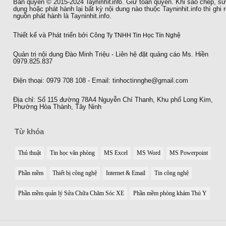
Bản quyền © 2015-2024
Tayninhit.info
. Giữ toàn quyền. Khi sao chép, s
dụng hoặc phát hành lại bất kỳ nội dung nào thuộc Tayninhit.info thì ghi 
nguồn phát hành là Tayninhit.info.
Thiết kế và Phát triển bởi
Công Ty TNHH Tin Học Tín Nghệ
Quản trị nội dung Đào Minh Triệu - Liên hệ đặt quảng cáo Ms. Hiền
0979.825.837
Điện thoại: 0979 708 108 - Email: tinhoctinnghe@gmail.com
Địa chỉ: Số 115 đường 78A4 Nguyễn Chí Thanh, Khu phố Long Kim,
Phường Hòa Thành, Tây Ninh
Từ khóa
Thủ thuật
Tin học văn phòng
MS Excel
MS Word
MS Powerpoint
Phần mềm
Thiết bị công nghệ
Internet & Email
Tin công nghệ
Phần mềm quản lý Sửa Chữa Chăm Sóc XE
Phần mềm phòng khám Thú Y