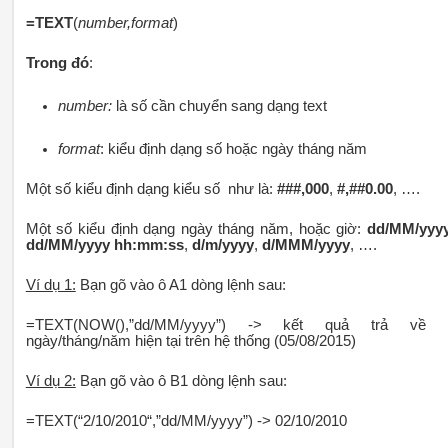
=TEXT
(
number,format
)
Trong đó
:
number:
là số cần chuyển sang dạng text
format
: kiểu định dạng số hoặc ngày tháng năm
Một số kiểu định dạng kiểu số như là:
###,000
,
#,##0.00
, ….
Một số kiểu định dạng ngày tháng năm, hoặc giờ:
dd/MM/yyy
dd/MM/yyyy hh:mm:ss
,
d/m/yyyy
,
d/MMM/yyyy
, ….
Ví dụ 1:
Bạn gõ vào ô A1 dòng lệnh sau:
=TEXT(NOW(),”dd/MM/yyyy”) -> kết quả trả về 
ngày/tháng/năm hiện tại trên hệ thống (05/08/2015)
Ví dụ 2:
Bạn gõ vào ô B1 dòng lệnh sau:
=TEXT(“2/10/2010“,”dd/MM/yyyy”) -> 02/10/2010