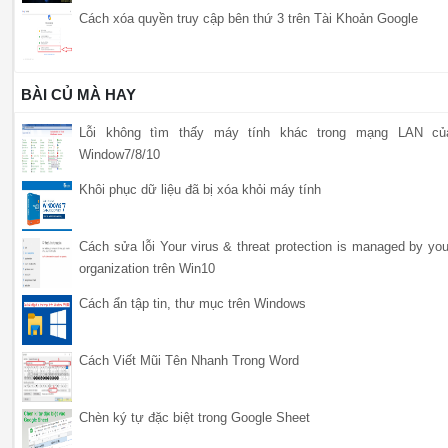
Cách xóa quyền truy cập bên thứ 3 trên Tài Khoản Google
BÀI CỦ MÀ HAY
Lỗi không tìm thấy máy tính khác trong mạng LAN củ
Window7/8/10
Khôi phục dữ liệu đã bị xóa khỏi máy tính
Cách sửa lỗi Your virus & threat protection is managed by you
organization trên Win10
Cách ẩn tập tin, thư mục trên Windows
Cách Viết Mũi Tên Nhanh Trong Word
Chèn ký tự đặc biệt trong Google Sheet