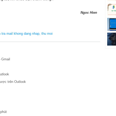
Ngoc Hien
 tra mail khong dang nhap, thu moi
o Gmail
utlook
được trên Outlook
 phút