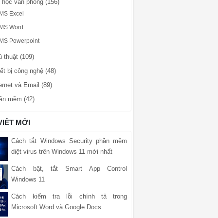
n học văn phòng (156)
MS Excel
MS Word
MS Powerpoint
 thuật (109)
ết bị công nghệ (48)
ernet và Email (89)
ần mềm (42)
VIẾT MỚI
Cách tắt Windows Security phần mềm
diệt virus trên Windows 11 mới nhất
Cách bật, tắt Smart App Control
Windows 11
Cách kiểm tra lỗi chính tả trong
Microsoft Word và Google Docs