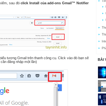
Ti
 kiếm, sau đó
click Install của add-ons Gmail™ Notifier
Thủ
Thi
Int
Ph
k biểu tượng Gmail trên thanh công cụ. Click vào đó bạn sẽ
BÀI 
ỉ cần đăng nhập một lần)