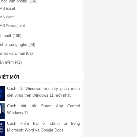
n học văn phòng (156)
MS Excel
MS Word
MS Powerpoint
 thuật (109)
ết bị công nghệ (48)
ernet và Email (89)
ần mềm (42)
VIẾT MỚI
Cách tắt Windows Security phần mềm
diệt virus trên Windows 11 mới nhất
Cách bật, tắt Smart App Control
Windows 11
Cách kiểm tra lỗi chính tả trong
Microsoft Word và Google Docs