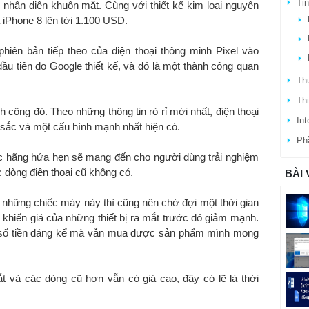
Ti
hận diện khuôn mặt. Cùng với thiết kế kim loại nguyên
a iPhone 8 lên tới 1.100 USD.
hiên bản tiếp theo của điện thoại thông minh Pixel vào
 đầu tiên do Google thiết kế, và đó là một thành công quan
Thủ
Thi
 công đó. Theo những thông tin rò rỉ mới nhất, điện thoại
Int
 sắc và một cấu hình mạnh nhất hiện có.
Ph
ác hãng hứa hẹn sẽ mang đến cho người dùng trải nghiệm
 dòng điện thoại cũ không có.
BÀI 
 những chiếc máy này thì cũng nên chờ đợi một thời gian
khiến giá của những thiết bị ra mắt trước đó giảm mạnh.
t số tiền đáng kể mà vẫn mua được sản phẩm mình mong
t và các dòng cũ hơn vẫn có giá cao, đây có lẽ là thời
.