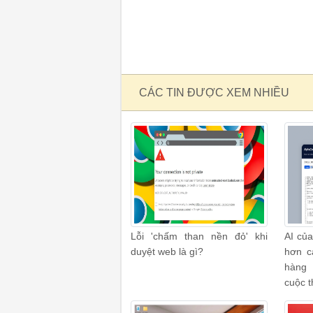
CÁC TIN ĐƯỢC XEM NHIỀU
Lỗi 'chấm than nền đỏ' khi
AI của
duyệt web là gì?
hơn c
hàng 
cuộc t