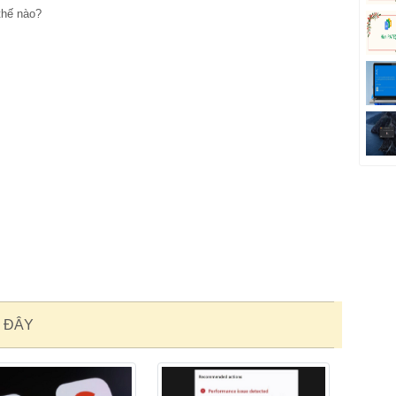
thế nào?
 ĐÂY