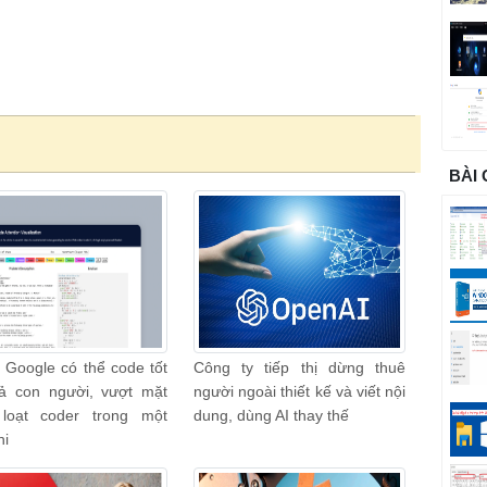
BÀI
 Google có thể code tốt
Công ty tiếp thị dừng thuê
ả con người, vượt mặt
người ngoài thiết kế và viết nội
loạt coder trong một
dung, dùng AI thay thế
hi