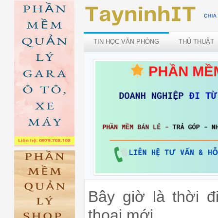
TIN HỌC VĂN PHÒNG
THỦ THUẬT
Bây giờ là thời 
thoại mới