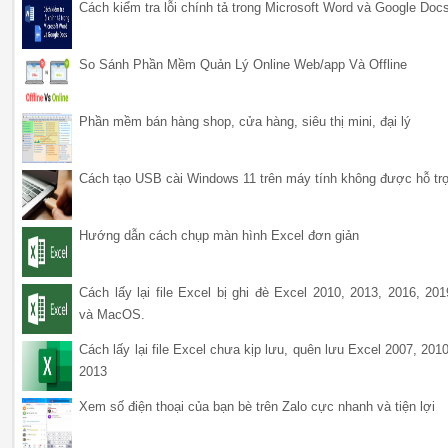
Cách kiểm tra lỗi chính tả trong Microsoft Word và Google Doc
So Sánh Phần Mềm Quản Lý Online Web/app Và Offline
Phần mềm bán hàng shop, cửa hàng, siêu thị mini, đại lý
Cách tạo USB cài Windows 11 trên máy tính không được hỗ tr
Hướng dẫn cách chụp màn hình Excel đơn giản
Cách lấy lại file Excel bị ghi đè Excel 2010, 2013, 2016, 201
và MacOS.
Cách lấy lại file Excel chưa kịp lưu, quên lưu Excel 2007, 2010
2013
Xem số điện thoại của bạn bè trên Zalo cực nhanh và tiện lợi