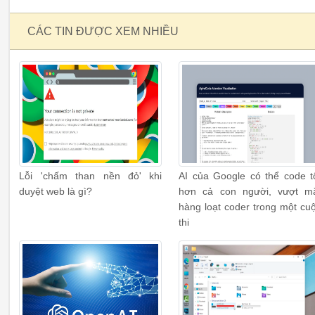
CÁC TIN ĐƯỢC XEM NHIỀU
Lỗi 'chấm than nền đỏ' khi
AI của Google có thể code t
duyệt web là gì?
hơn cả con người, vượt m
hàng loạt coder trong một cu
thi