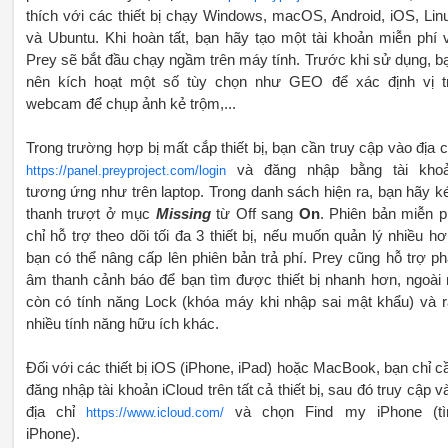
thích với các thiết bị chạy Windows, macOS, Android, iOS, Lin
và Ubuntu. Khi hoàn tất, bạn hãy tạo một tài khoản miễn phí 
Prey sẽ bắt đầu chạy ngầm trên máy tính. Trước khi sử dụng, b
nên kích hoạt một số tùy chọn như GEO để xác định vị tr
webcam để chụp ảnh kẻ trộm,...
Trong trường hợp bị mất cắp thiết bị, bạn cần truy cập vào địa c
và đăng nhập bằng tài kho
https://panel.preyproject.com/login
tương ứng như trên laptop. Trong danh sách hiện ra, bạn hãy k
thanh trượt ở mục
Missing
từ Off sang
On
. Phiên bản miễn p
chỉ hỗ trợ theo dõi tối đa 3 thiết bị, nếu muốn quản lý nhiều hơ
bạn có thể nâng cấp lên phiên bản trả phí. Prey cũng hỗ trợ ph
âm thanh cảnh báo để bạn tìm được thiết bị nhanh hơn, ngoài 
còn có tính năng Lock (khóa máy khi nhập sai mật khẩu) và r
nhiều tính năng hữu ích khác.
Đối với các thiết bị iOS (iPhone, iPad) hoặc MacBook, bạn chỉ c
đăng nhập tài khoản iCloud trên tất cả thiết bị, sau đó truy cập v
địa chỉ
và chọn Find my iPhone (t
https://www.icloud.com/
iPhone).