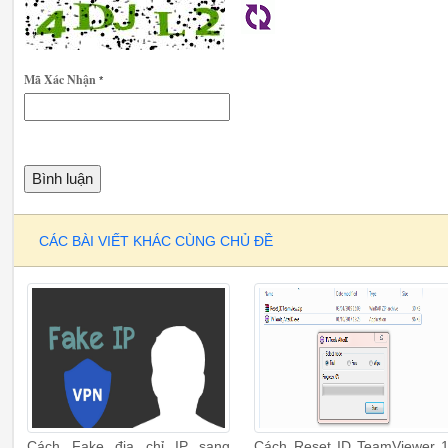
Mã Xác Nhận
*
CÁC BÀI VIẾT KHÁC CÙNG CHỦ ĐỀ
Cách Fake địa chỉ IP sang
Cách Reset ID TeamViewer 