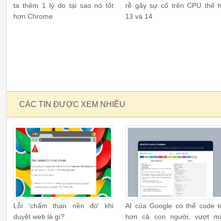
ta thêm 1 lý do tại sao nó tốt
rễ gây sự cố trên CPU thế 
hơn Chrome
13 và 14
CÁC TIN ĐƯỢC XEM NHIỀU
Lỗi 'chấm than nền đỏ' khi
AI của Google có thể code t
duyệt web là gì?
hơn cả con người, vượt m