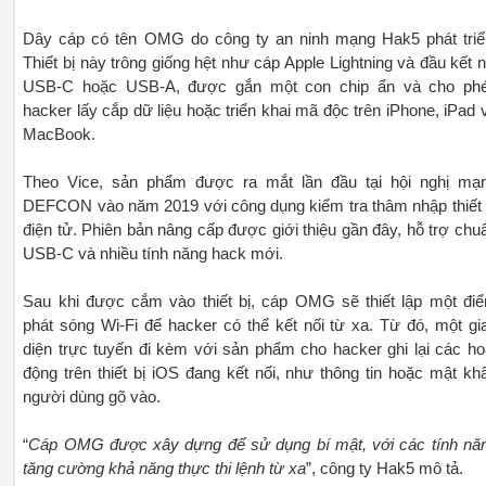
Dây cáp có tên OMG do công ty an ninh mạng Hak5 phát triể
Thiết bị này trông giống hệt như cáp Apple Lightning và đầu kết n
USB-C hoặc USB-A, được gắn một con chip ẩn và cho ph
hacker lấy cắp dữ liệu hoặc triển khai mã độc trên iPhone, iPad 
MacBook.
Theo Vice, sản phẩm được ra mắt lần đầu tại hội nghị mạ
DEFCON vào năm 2019 với công dụng kiểm tra thâm nhập thiết 
điện tử. Phiên bản nâng cấp được giới thiệu gần đây, hỗ trợ chu
USB-C và nhiều tính năng hack mới.
Sau khi được cắm vào thiết bị, cáp OMG sẽ thiết lập một đi
phát sóng Wi-Fi để hacker có thể kết nối từ xa. Từ đó, một gi
diện trực tuyến đi kèm với sản phẩm cho hacker ghi lại các ho
động trên thiết bị iOS đang kết nối, như thông tin hoặc mật kh
người dùng gõ vào.
“
Cáp OMG được xây dựng để sử dụng bí mật, với các tính nă
tăng cường khả năng thực thi lệnh từ xa
”, công ty Hak5 mô tả.