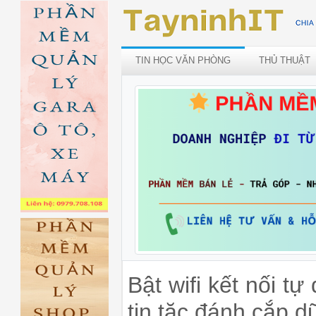
TIN HỌC VĂN PHÒNG
THỦ THUẬT
Bật wifi kết nối tự
tin tặc đánh cắp dữ