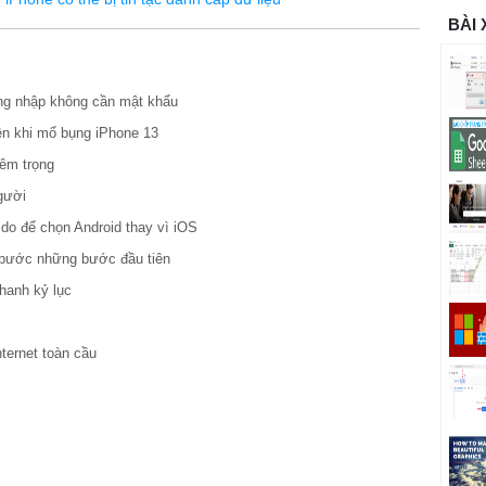
BÀI
ăng nhập không cần mật khẩu
iện khi mổ bụng iPhone 13
iêm trọng
gười
do để chọn Android thay vì iOS
rẻ bước những bước đầu tiên
hanh kỷ lục
ternet toàn cầu