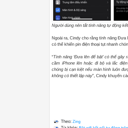
Người dùng nên tắt tính năng tự động kết 
Ngoài ra, Cindy cho rằng tính năng Đưa 
có thể khiến pin điện thoại tụt nhanh chó
“
Tính năng ‘Đưa lên để bật’ có thể gây 
cầm iPhone lên hoặc đi bộ và lắc điện
chóng bị cạn kiệt nếu màn hình luôn đượ
không có thiết lập này
”, Cindy khuyến cá
Theo:
Zing
Từ khóa:
Bật wifi kết nối tự động trê