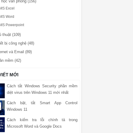
n học văn phòng (156)
MS Excel
MS Word
MS Powerpoint
 thuật (109)
ết bị công nghệ (48)
ernet và Email (89)
ần mềm (42)
VIẾT MỚI
Cách tắt Windows Security phần mềm
diệt virus trên Windows 11 mới nhất
Cách bật, tắt Smart App Control
Windows 11
Cách kiểm tra lỗi chính tả trong
Microsoft Word và Google Docs