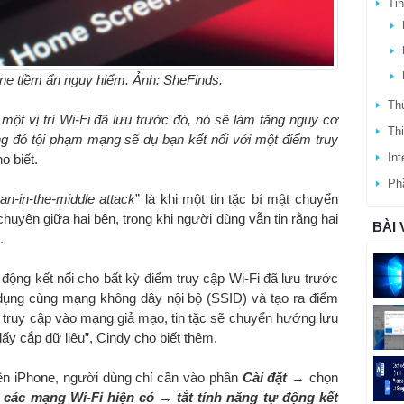
Ti
hone tiềm ẩn nguy hiểm. Ảnh: SheFinds.
Thủ
một vị trí Wi-Fi đã lưu trước đó, nó sẽ làm tăng nguy cơ
Thi
ng đó tội phạm mạng sẽ dụ bạn kết nối với một điểm truy
Int
o biết.
Ph
an-in-the-middle attack
” là khi một tin tặc bí mật chuyển
chuyện giữa hai bên, trong khi người dùng vẫn tin rằng hai
BÀI 
.
 động kết nối cho bất kỳ điểm truy cập Wi-Fi đã lưu trước
 dụng cùng mạng không dây nội bộ (SSID) và tạo ra điểm
h truy cập vào mạng giả mạo, tin tặc sẽ chuyển hướng lưu
lấy cắp dữ liệu”, Cindy cho biết thêm.
trên iPhone, người dùng chỉ cần vào phần
Cài đặt
→ chọn
 các mạng Wi-Fi hiện có
→
tắt tính năng tự động kết