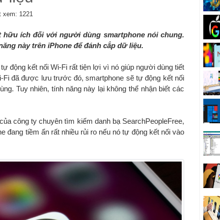
 xem: 1221
ất hữu ích đối với người dùng smartphone nói chung.
h năng này trên iPhone để đánh cắp dữ liệu.
ự động kết nối Wi-Fi rất tiện lợi vì nó giúp người dùng tiết
i-Fi đã được lưu trước đó, smartphone sẽ tự động kết nối
g. Tuy nhiên, tính năng này lại không thể nhận biết các
 của công ty chuyên tìm kiếm danh bạ SearchPeopleFree,
ne đang tiềm ẩn rất nhiều rủi ro nếu nó tự động kết nối vào