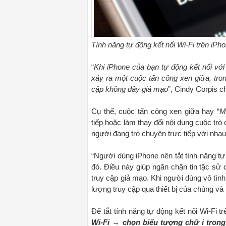
Tính năng tự động kết nối Wi-Fi trên iP
“
Khi iPhone của bạn tự động kết nối với 
xảy ra một cuộc tấn công xen giữa, tro
cập không dây giả mạo
”, Cindy Corpis ch
Cụ thể, cuộc tấn công xen giữa hay “
M
tiếp hoặc làm thay đổi nội dung cuộc trò 
người đang trò chuyện trực tiếp với nhau
“Người dùng iPhone nên tắt tính năng tự
đó. Điều này giúp ngăn chặn tin tặc sử
truy cập giả mạo. Khi người dùng vô tìn
lượng truy cập qua thiết bị của chúng và 
Để tắt tính năng tự động kết nối Wi-Fi 
Wi-Fi
→
chọn biểu tượng chữ i trong