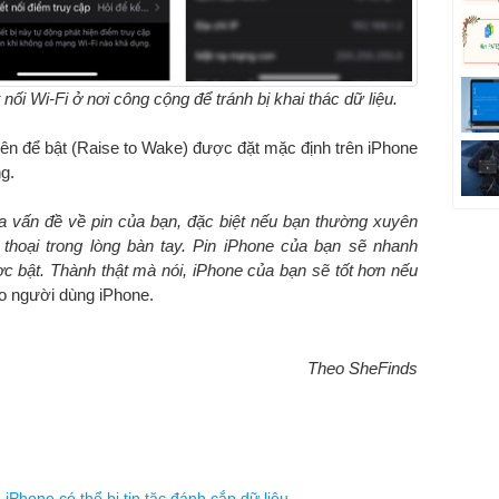
nối Wi-Fi ở nơi công cộng để tránh bị khai thác dữ liệu.
lên để bật (Raise to Wake) được đặt mặc định trên iPhone
ng.
ra vấn đề về pin của bạn, đặc biệt nếu bạn thường xuyên
 thoại trong lòng bàn tay. Pin iPhone của bạn sẽ nhanh
c bật. Thành thật mà nói, iPhone của bạn sẽ tốt hơn nếu
o người dùng iPhone.
Theo SheFinds
n iPhone có thể bị tin tặc đánh cắp dữ liệu