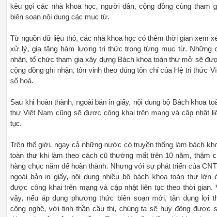
kêu gọi các nhà khoa học, người dân, cộng đồng cùng tham g
biên soạn nội dung các mục từ.
Từ nguồn dữ liệu thô, các nhà khoa học có thêm thời gian xem xé
xử lý, gia tăng hàm lượng tri thức trong từng mục từ. Những 
nhân, tổ chức tham gia xây dựng Bách khoa toàn thư mở sẽ đư
cộng đồng ghi nhận, tôn vinh theo đúng tôn chỉ của Hệ tri thức Vi
số hoá.
Sau khi hoàn thành, ngoài bản in giấy, nội dung bộ Bách khoa to
thư Việt Nam cũng sẽ được công khai trên mạng và cập nhật li
tục.
Trên thế giới, ngay cả những nước có truyền thống làm bách kh
toàn thư khi làm theo cách cũ thường mất trên 10 năm, thậm c
hàng chục năm để hoàn thành. Nhưng với sự phát triển của CNT
ngoài bản in giấy, nội dung nhiều bộ bách khoa toàn thư lớn 
được công khai trên mạng và cập nhật liên tục theo thời gian. 
vậy, nếu áp dụng phương thức biên soạn mới, tận dụng lợi t
công nghệ, với tinh thần cầu thị, chúng ta sẽ huy động được 