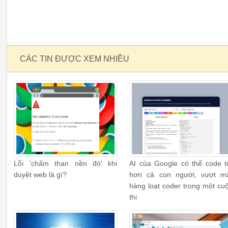
CÁC TIN ĐƯỢC XEM NHIỀU
Lỗi 'chấm than nền đỏ' khi
AI của Google có thể code t
duyệt web là gì?
hơn cả con người, vượt m
hàng loạt coder trong một cu
thi