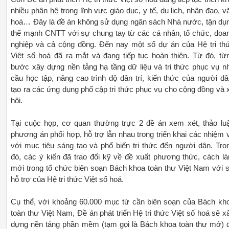
nhiều phân hệ trong lĩnh vực giáo dục, y tế, du lịch, nhân đạo, v
hoá… Đây là đề án không sử dụng ngân sách Nhà nước, tận dụ
thế mạnh CNTT với sự chung tay từ các cá nhân, tổ chức, doa
nghiệp và cả cộng đồng. Đến nay một số dự án của Hệ tri th
Việt số hoá đã ra mắt và đang tiếp tục hoàn thiện. Từ đó, từ
bước xây dựng nền tảng hạ tầng dữ liệu và tri thức phục vụ n
cầu học tập, nâng cao trình độ dân trí, kiến thức của người dâ
tạo ra các ứng dụng phổ cập tri thức phục vụ cho cộng đồng và 
hội.
Tại cuộc họp, cơ quan thường trực 2 đề án xem xét, thảo lu
phương án phối hợp, hỗ trợ lẫn nhau trong triển khai các nhiệm 
với mục tiêu sáng tạo và phổ biến tri thức đến người dân. Tro
đó, các ý kiến đã trao đổi kỹ về đề xuất phương thức, cách l
mới trong tổ chức biên soạn Bách khoa toàn thư Việt Nam với 
hỗ trợ của Hệ tri thức Việt số hoá.
Cụ thể, với khoảng 60.000 mục từ cần biên soạn của Bách kh
toàn thư Việt Nam, Đề án phát triển Hệ tri thức Việt số hoá sẽ x
dựng nền tảng phần mềm (tạm gọi là Bách khoa toàn thư mở) 