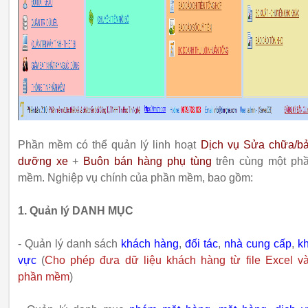
Phần mềm có thể quản lý linh hoạt
Dịch vụ Sửa chữa/b
dưỡng xe
+
Buôn bán hàng phụ tùng
trên cùng một ph
mềm. Nghiệp vụ chính của phần mềm, bao gồm:
1. Quản lý DANH MỤC
- Quản lý danh sách
khách hàng
,
đối tác
,
nhà cung cấp
,
k
vực
(
Cho phép đưa dữ liệu khách hàng từ file Excel v
phần mềm
)