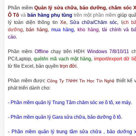
Phần mềm
Quản lý sửa chữa, bảo dưỡng, chăm sóc 
Ô Tô
và
bán hàng phụ tùng
trên một phần mềm
giúp qu
lý toàn diện thông tin
Xe
,
Sửa chữa/Chăm sóc
,
l
ịch b
dưỡng
,
bán hàng
,
mua hàng
,
kho hàng
,
tài chính và b
cáo.
Phần mềm
Offline
chạy trên HĐH
Windows 7/8/10/11
ch
PC/Laptop,
quét/in mã vạch mặt hàng
,
import/export dữ li
từ file Excel
,
bản quyền
trọn đời
.
Phần mềm được
thiết kế 
Công Ty TNHH Tin Học Tín Nghệ
phát triển dành cho:
- Phần mềm quản lý Trung Tâm chăm sóc xe ô tô, xe máy.
- Phần mềm quản lý Gara sửa chữa, bảo dưỡng ô tô.
- Phần mềm quản lý trung tâm sửa chữa , bảo dưỡng 