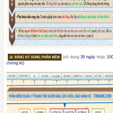
(sử dụng
30 ngày
hoặc
10
📥
ĐĂNG KÝ DÙNG PHẦN MỀM
chứng từ)