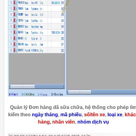
Quản lý Đơn hàng đã sữa chữa, hệ thống cho phép tì
kiếm theo
ngày tháng
,
mã phiếu
,
số/tên xe
,
loại xe
,
khá
hàng
,
nhân viên
,
nhóm dịch vụ