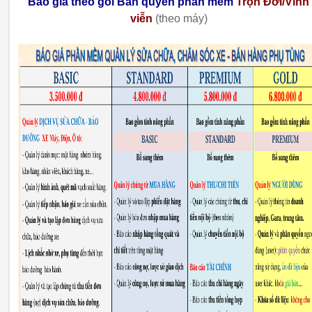
Báo giá theo gói Bản quyền phần mềm
Trọn Đời/Vĩnh
viễn
(theo máy)