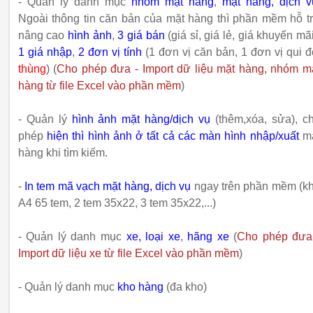
- Quản lý danh mục
nhóm mặt hàng
,
mặt hàng,
dịch v
Ngoài thông tin căn bản của mặt hàng thì phần mềm hỗ t
nâng cao
hình ảnh
,
3 giá bán
(giá sỉ, giá lẻ, giá khuyến mãi
1 giá nhập
,
2 đơn vị tính
(1 đơn vị căn bản, 1 đơn vị qui đ
thùng
) (
Cho phép đưa - Import dữ liệu mặt hàng, nhóm m
hàng từ file Excel vào phần mềm
)
- Quản lý
hình ảnh mặt hàng/dịch vụ
(thêm,xóa, sửa), c
phép
hiện thì hình ảnh ở tất cả các màn hình nhập/xuất
m
hàng khi tìm kiếm.
-
In tem mã vạch mặt hàng, dịch vụ
ngay trên phần mềm (k
A4 65 tem, 2 tem 35x22, 3 tem 35x22,...)
- Quản lý danh mục
xe
, loại xe
,
hãng xe
(
Cho phép đưa
Import dữ liệu xe từ file Excel vào phần mềm
)
- Quản lý danh mục
kho hàng
(đa kho)