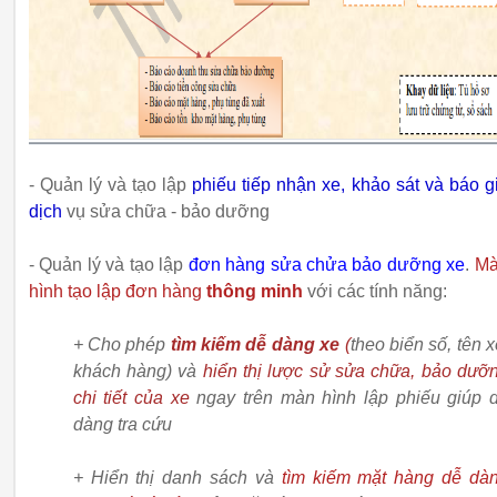
- Quản lý và tạo lập
phiếu tiếp nhận xe, khảo sát và báo g
dịch
vụ sửa chữa - bảo dưỡng
- Quản lý và tạo lập
đơn hàng sửa chửa bảo dưỡng xe
.
M
hình tạo lập đơn hàng
thông minh
với các tính năng:
+ Cho phép
tìm kiếm dễ dàng xe
(
theo biển số, tên x
khách hàng) và
hiển thị lược sử sửa chữa, bảo dưỡ
chi tiết của xe
ngay trên màn hình lập phiếu giúp 
dàng tra cứu
+ Hiển thị danh sách và
tìm kiếm mặt hàng dễ dà