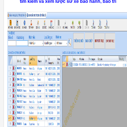
tìm kiếm và xem lược sử xe bảo hành, bảo trì