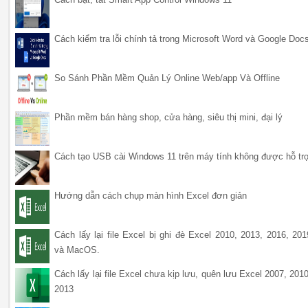
Cách kiểm tra lỗi chính tả trong Microsoft Word và Google Doc
So Sánh Phần Mềm Quản Lý Online Web/app Và Offline
Phần mềm bán hàng shop, cửa hàng, siêu thị mini, đại lý
Cách tạo USB cài Windows 11 trên máy tính không được hỗ tr
Hướng dẫn cách chụp màn hình Excel đơn giản
Cách lấy lại file Excel bị ghi đè Excel 2010, 2013, 2016, 201
và MacOS.
Cách lấy lại file Excel chưa kịp lưu, quên lưu Excel 2007, 2010
2013