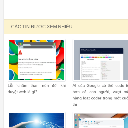
CÁC TIN ĐƯỢC XEM NHIỀU
Lỗi 'chấm than nền đỏ' khi
AI của Google có thể code t
duyệt web là gì?
hơn cả con người, vượt m
hàng loạt coder trong một cu
thi