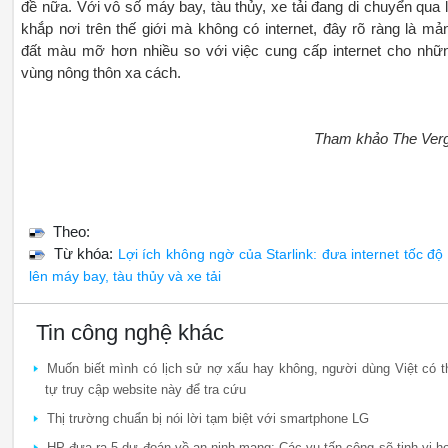
đề nữa. Với vô số máy bay, tàu thủy, xe tải đang di chuyển qua l
khắp nơi trên thế giới mà không có internet, đây rõ ràng là mả
đất màu mỡ hơn nhiều so với việc cung cấp internet cho nhữ
vùng nông thôn xa cách.
Tham khảo The Ver
Theo:
Từ khóa:
Lợi ích không ngờ của Starlink: đưa internet tốc độ
lên máy bay, tàu thủy và xe tải
Tin công nghệ khác
Muốn biết mình có lịch sử nợ xấu hay không, người dùng Việt có t
tự truy cập website này để tra cứu
Thị trường chuẩn bị nói lời tạm biệt với smartphone LG
HP đưa ra 5 dự đoán về an ninh mạng: Các vụ tấn công sẽ tinh vi h