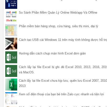
So Sánh Phần Mềm Quản Lý Online Web/app Và Offline
Phần mềm bán hàng shop, cửa hàng, siêu thị mini, đại lý
Cách tạo USB cài Windows 11 trên máy tính không được hỗ tr
Hướng dẫn cách chụp màn hình Excel đơn giản
Cách lấy lại file Excel bị ghi đè Excel 2010, 2013, 2016, 201
và MacOS.
Cách lấy lại file Excel chưa kịp lưu, quên lưu Excel 2007, 2010
2013
Xem số điện thoại của bạn bè trên Zalo cực nhanh và tiện lợi