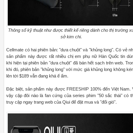
Thông số kỹ thuật như được thiết kế riêng dành cho thị trường x
sở kim chi.
Cellmate có hai phiên bản: "dưa chuột" và "khủng long". Có vẻ n
sản phẩm này được rất nhiều chị em phụ nữ Hàn Quốc tin dù
khi hiện tại phiên bản "dưa chuột" đã bán hết sạch trên web. Tro
khi đó, phiên bản "khủng long" với mức giá khủng long không ké
lên tới $189 vẫn đang khá ế ẩm.
Đặc biệt, sản phẩm này được FREESHIP 100% đến Việt Nam. 
vậy cặp đôi nào là fan cứng của series phim "50 sắc thái" có t
truy cập ngay trang web của Qiui để đặt mua và "đổi gió".