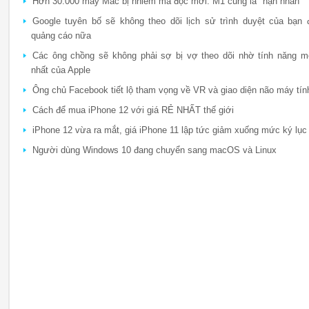
Hơn 30.000 máy Mac bị nhiễm mã độc mới: M1 cũng là "nạn nhân"
Google tuyên bố sẽ không theo dõi lịch sử trình duyệt của bạn 
quảng cáo nữa
Các ông chồng sẽ không phải sợ bị vợ theo dõi nhờ tính năng m
nhất của Apple
Ông chủ Facebook tiết lộ tham vọng về VR và giao diện não máy tín
Cách để mua iPhone 12 với giá RẺ NHẤT thế giới
iPhone 12 vừa ra mắt, giá iPhone 11 lập tức giảm xuống mức ký lục
Người dùng Windows 10 đang chuyển sang macOS và Linux