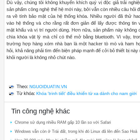
Dù vậy, chúng tôi không khuyến khích quý vị độc giả trải nghi
sản phẩm công nghệ thế hệ mới này, bởi vẫn còn nhiều câu hỏi đ
ra về tính bảo mật của hệ thống khóa. Nhiều người đã thử ha
vào hệ thống và cho rằng rất đơn giản để lấy được thông tin 
mật khẩu và vị trí người dùng. Hơn nữa, sản phẩm này không 
chìa khóa vật lý mà chỉ có thể mở bằng bluetooth. Vì vậy, tro
trường hợp hàng xóm nhà bạn là một hacker tò mò và ham h
hỏi, khả năng phải tìm đến biện pháp mạnh để cởi bỏ thiết bị này 
khỏi người là không nhỏ chút nào.
Theo:
NGUOIDUATIN.VN
Từ khóa:
Khóa 'trinh tiết' điều khiển từ xa dành cho nam giới
Tin công nghệ khác
Chrome sử dụng nhiều RAM gấp 10 lần so với Safari
Windows vẫn còn ở Trái đất, trong khi đó Linux đã lên đến Sao Hoả