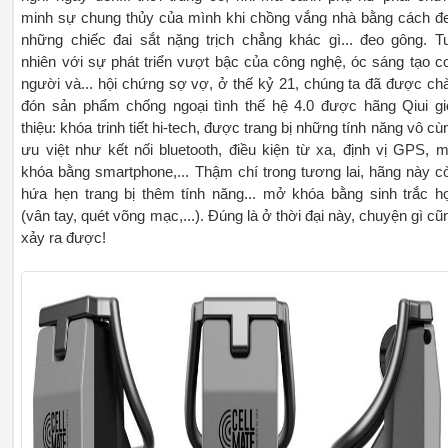
minh sự chung thủy của mình khi chồng vắng nhà bằng cách đ
những chiếc đai sắt nặng trịch chẳng khác gì... đeo gông. T
nhiên với sự phát triển vượt bậc của công nghệ, óc sáng tạo c
người và... hội chứng sợ vợ, ở thế kỷ 21, chúng ta đã được ch
đón sản phẩm chống ngoại tình thế hệ 4.0 được hãng Qiui gi
thiệu: khóa trinh tiết hi-tech, được trang bị những tính năng vô cù
ưu việt như kết nối bluetooth, điều kiện từ xa, định vị GPS, 
khóa bằng smartphone,... Thậm chí trong tương lai, hãng này c
hứa hẹn trang bị thêm tính năng... mở khóa bằng sinh trắc h
(vân tay, quét võng mạc,...). Đúng là ở thời đại này, chuyện gì cũ
xảy ra được!