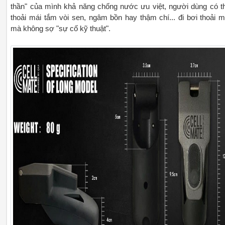
thần" của mình khả năng chống nước ưu việt, người dùng có t
thoải mái tắm vòi sen, ngâm bồn hay thậm chí... đi bơi thoải m
mà không sợ "sự cố kỹ thuật".