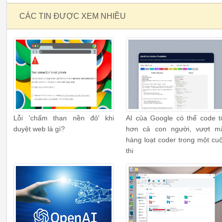
CÁC TIN ĐƯỢC XEM NHIỀU
Lỗi 'chấm than nền đỏ' khi
AI của Google có thể code t
duyệt web là gì?
hơn cả con người, vượt m
hàng loạt coder trong một cu
thi