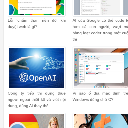
Lỗi 'chấm than nền đỏ' khi
AI của Google có thể code t
duyệt web là gì?
hơn cả con người, vượt m
hàng loạt coder trong một cu
thi
Công ty tiếp thị dừng thuê
Vì sao ổ đĩa mặc định tr
người ngoài thiết kế và viết nội
Windows dùng chữ C?
dung, dùng AI thay thế