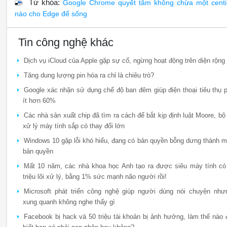
Từ khóa:
Google Chrome quyết tâm không chừa một cent
nào cho Edge để sống
Tin công nghệ khác
Dịch vụ iCloud của Apple gặp sự cố, ngừng hoạt động trên diện rộng
Tăng dung lượng pin hóa ra chỉ là chiêu trò?
Google xác nhận sử dụng chế độ ban đêm giúp điện thoại tiêu thụ p
ít hơn 60%
Các nhà sản xuất chip đã tìm ra cách để bắt kịp định luật Moore, bộ 
xử lý máy tính sắp có thay đổi lớn
Windows 10 gặp lỗi khó hiểu, đang có bản quyền bỗng dưng thành m
bản quyền
Mất 10 năm, các nhà khoa học Anh tạo ra được siêu máy tính có
triệu lõi xử lý, bằng 1% sức mạnh não người rồi!
Microsoft phát triển công nghệ giúp người dùng nói chuyện như
xung quanh không nghe thấy gì
Facebook bị hack và 50 triệu tài khoản bị ảnh hưởng, làm thế nào 