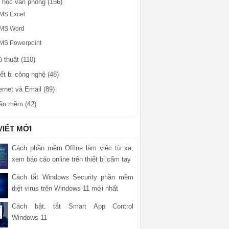
n học văn phòng (156)
MS Excel
MS Word
MS Powerpoint
 thuật (110)
ết bị công nghệ (48)
ernet và Email (89)
ần mềm (42)
VIẾT MỚI
Cách phần mềm Offlne làm việc từ xa,
xem báo cáo online trên thiết bị cẩm tay
Cách tắt Windows Security phần mềm
diệt virus trên Windows 11 mới nhất
Cách bật, tắt Smart App Control
Windows 11