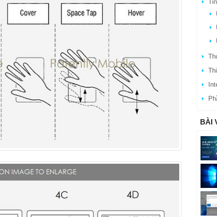
Ti
Thủ
Thi
Int
Ph
BÀI 