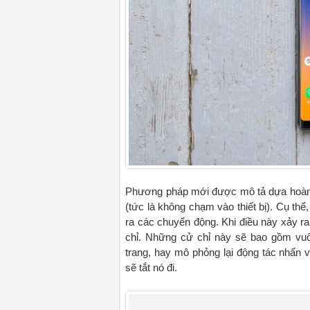
Phương pháp mới được mô tả dựa hoàn t
(tức là không chạm vào thiết bị). Cụ t
ra các chuyển động. Khi điều này xảy ra
chỉ. Những cử chỉ này sẽ bao gồm vuố
trang, hay mô phỏng lại động tác nhấn v
sẽ tắt nó đi.