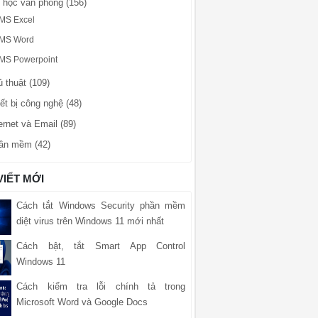
n học văn phòng (156)
MS Excel
MS Word
MS Powerpoint
 thuật (109)
ết bị công nghệ (48)
ernet và Email (89)
ần mềm (42)
VIẾT MỚI
Cách tắt Windows Security phần mềm
diệt virus trên Windows 11 mới nhất
Cách bật, tắt Smart App Control
Windows 11
Cách kiểm tra lỗi chính tả trong
Microsoft Word và Google Docs