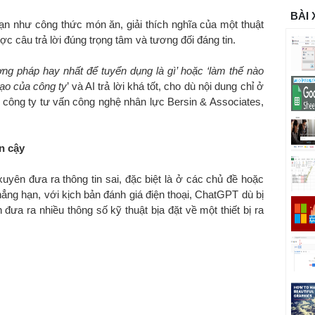
BÀI
ạn như công thức món ăn, giải thích nghĩa của một thuật
 câu trả lời đúng trọng tâm và tương đối đáng tin.
ng pháp hay nhất để tuyển dụng là gì’ hoặc ‘làm thế nào
ạo của công ty
’ và AI trả lời khá tốt, cho dù nội dung chỉ ở
 công ty tư vấn công nghệ nhân lực Bersin & Associates,
in cậy
xuyên đưa ra thông tin sai, đặc biệt là ở các chủ đề hoặc
hẳng hạn, với kịch bản đánh giá điện thoại, ChatGPT dù bị
 đưa ra nhiều thông số kỹ thuật bịa đặt về một thiết bị ra