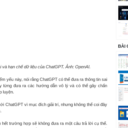
BÀI
ại và hạn chế dữ liệu của ChatGPT. Ảnh: OpenAI.
m yếu này, nói rằng ChatGPT có thể đưa ra thông tin sai
ày từng đưa ra các hướng dẫn vô lý và có thể gây chấn
p luyện.
với ChatGPT vì mục đích giải trí, nhưng không thể coi đây
.
 hết trường hợp sẽ không đưa ra một câu trả lời cụ thể.