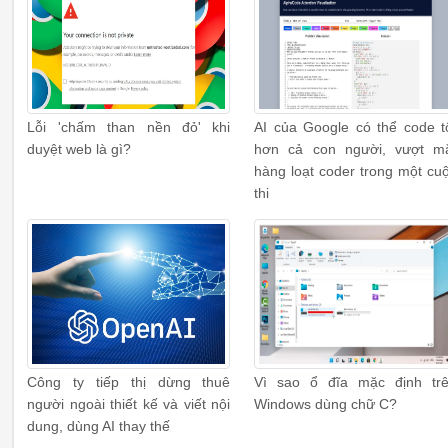
Lỗi 'chấm than nền đỏ' khi
AI của Google có thể code t
duyệt web là gì?
hơn cả con người, vượt m
hàng loạt coder trong một cu
thi
Công ty tiếp thị dừng thuê
Vì sao ổ đĩa mặc định tr
người ngoài thiết kế và viết nội
Windows dùng chữ C?
dung, dùng AI thay thế