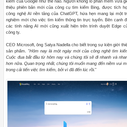
kiếm của Google như thế nào. Người khổng lồ phần mềm vừa gi
thiệu phiên bản mới của công cụ tìm kiếm Bing, được tích h
công nghệ AI nền tảng của ChatGPT, hứa hẹn mang lại một tr
nghiệm mới cho việc tìm kiếm thông tin trực tuyến. Bên cạnh đ
các tính năng AI mới cũng xuất hiện trên trình duyệt Edge c
công ty.
CEO Microsoft, ông Satya Nadella cho biết trong sự kiện giới thi
sản phẩm. "
Hôm nay là một ngày mới của công nghệ tìm kiế
Cuộc đua bắt đầu từ hôm nay và chúng tôi sẽ đi nhanh và nha
hơn nữa. Quan trọng nhất, chúng tôi muốn mang đến niềm vui m
trong cải tiến việc tìm kiếm, bởi vì đã đến lúc rồi.
"