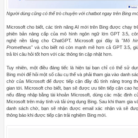
Người dùng cũng có thể trò chuyện với chatbot ngay trên Bing mớ
Microsoft cho biết, các tính năng AI mới trên Bing được chạy tr
phiên bản nâng cấp của mô hình ngôn ngữ lớn GPT 3.5, cô
nghệ nền tảng cho ChatGPT. Microsoft gọi đây là "
Mô hì
Prometheus
" và cho biết nó còn mạnh mẽ hơn cả GPT 3.5, gi
trả lời câu hỏi tốt hơn với các thông tin cập nhật hơn.
Tuy nhiên, một điều đáng tiếc là hiện tại bạn chỉ có thể sử dụ
Bing mới để hỏi một số câu cụ thể và phải tham gia vào danh sá
chờ của Microsoft để được tiếp cận đầy đủ tính năng trong th
gian tới. Microsoft cho biết, bạn sẽ được ưu tiên tiếp cận cao h
nếu đăng nhập bằng tài khoản Microsoft, dùng các mặc định c
Microsoft trên máy tính và tải ứng dụng Bing. Sau khi tham gia v
danh sách chờ, bạn sẽ nhận được email xác nhận và sẽ đư
thông báo khi được tiếp cận trải nghiệm Bing mới.