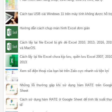
Cách tạo USB cài Windows 11 trên máy tính không được hỗ tr
Hướng dẫn cách chụp màn hình Excel đơn giản
Cách lấy lại file Excel bị ghi đè Excel 2010, 2013, 2016, 201
và MacOS.
Cách lấy lại file Excel chưa kịp lưu, quên lưu Excel 2007, 2010
2013
Xem số điện thoại của bạn bè trên Zalo cực nhanh và tiện lợi
Những lỗi thường gặp khi sử dụng hàm RATE trên Googl
Sheet
Cách sử dụng hàm RATE ở Google Sheet để tính lãi suất thự
tế