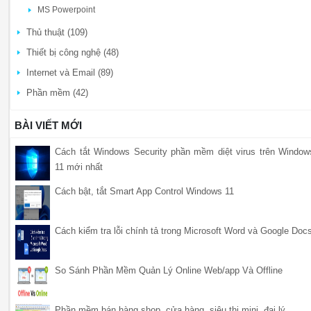
MS Powerpoint
Thủ thuật (109)
Thiết bị công nghệ (48)
Internet và Email (89)
Phần mềm (42)
BÀI VIẾT MỚI
Cách tắt Windows Security phần mềm diệt virus trên Window
11 mới nhất
Cách bật, tắt Smart App Control Windows 11
Cách kiểm tra lỗi chính tả trong Microsoft Word và Google Doc
So Sánh Phần Mềm Quản Lý Online Web/app Và Offline
Phần mềm bán hàng shop, cửa hàng, siêu thị mini, đại lý