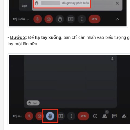
-
Bước 2
:
Để
hạ tay xuống
, bạn chỉ cần nhấn vào biểu tượng g
tay một lần nữa.