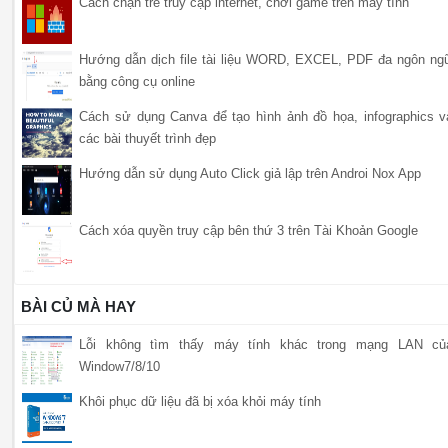
Cách chặn trẻ truy cập internet, chơi game trên máy tính
Hướng dẫn dịch file tài liệu WORD, EXCEL, PDF đa ngôn ng
bằng công cụ online
Cách sử dụng Canva để tạo hình ảnh đồ họa, infographics v
các bài thuyết trình đẹp
Hướng dẫn sử dụng Auto Click giả lập trên Androi Nox App
Cách xóa quyền truy cập bên thứ 3 trên Tài Khoản Google
BÀI CỦ MÀ HAY
Lỗi không tìm thấy máy tính khác trong mạng LAN củ
Window7/8/10
Khôi phục dữ liệu đã bị xóa khỏi máy tính