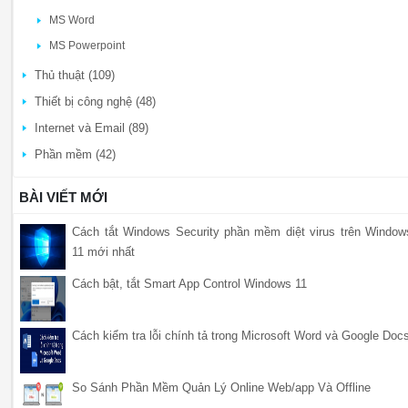
MS Word
MS Powerpoint
Thủ thuật (109)
Thiết bị công nghệ (48)
Internet và Email (89)
Phần mềm (42)
BÀI VIẾT MỚI
Cách tắt Windows Security phần mềm diệt virus trên Window
11 mới nhất
Cách bật, tắt Smart App Control Windows 11
Cách kiểm tra lỗi chính tả trong Microsoft Word và Google Doc
So Sánh Phần Mềm Quản Lý Online Web/app Và Offline