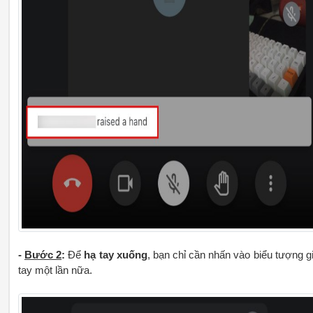
-
Bước 2
:
Để
hạ tay xuống
, bạn chỉ cần nhấn vào biểu tượng g
tay một lần nữa.