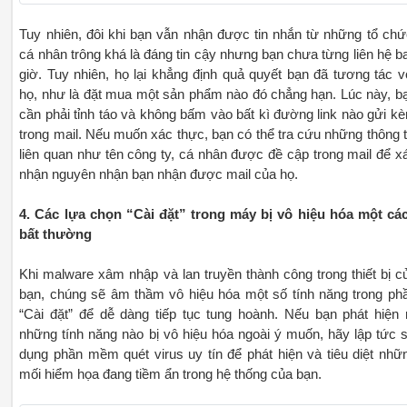
Tuy nhiên, đôi khi bạn vẫn nhận được tin nhắn từ những tổ chứ
cá nhân trông khá là đáng tin cậy nhưng bạn chưa từng liên hệ b
giờ. Tuy nhiên, họ lại khẳng định quả quyết bạn đã tương tác v
họ, như là đặt mua một sản phẩm nào đó chẳng hạn. Lúc này, b
cần phải tỉnh táo và không bấm vào bất kì đường link nào gửi k
trong mail. Nếu muốn xác thực, bạn có thể tra cứu những thông t
liên quan như tên công ty, cá nhân được đề cập trong mail để x
nhận nguyên nhận bạn nhận được mail của họ.
4. Các lựa chọn “Cài đặt” trong máy bị vô hiệu hóa một cá
bất thường
Khi malware xâm nhập và lan truyền thành công trong thiết bị c
bạn, chúng sẽ âm thầm vô hiệu hóa một số tính năng trong ph
“Cài đặt” để dễ dàng tiếp tục tung hoành. Nếu bạn phát hiện 
những tính năng nào bị vô hiệu hóa ngoài ý muốn, hãy lập tức 
dụng phần mềm quét virus uy tín để phát hiện và tiêu diệt nhữ
mối hiểm họa đang tiềm ẩn trong hệ thống của bạn.