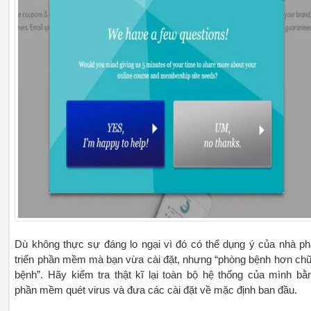
Dù không thực sự đáng lo ngại vì đó có thể dụng ý của nhà ph
triển phần mềm mà bạn vừa cài đặt, nhưng “phòng bệnh hơn ch
bệnh”. Hãy kiểm tra thật kĩ lại toàn bộ hệ thống của mình bằ
phần mềm quét virus và đưa các cài đặt về mặc định ban đầu.