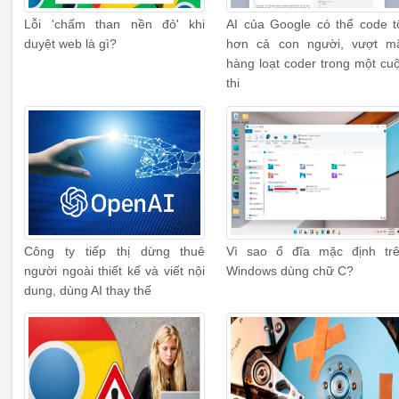
Lỗi 'chấm than nền đỏ' khi
AI của Google có thể code t
duyệt web là gì?
hơn cả con người, vượt m
hàng loạt coder trong một cu
thi
Công ty tiếp thị dừng thuê
Vì sao ổ đĩa mặc định tr
người ngoài thiết kế và viết nội
Windows dùng chữ C?
dung, dùng AI thay thế