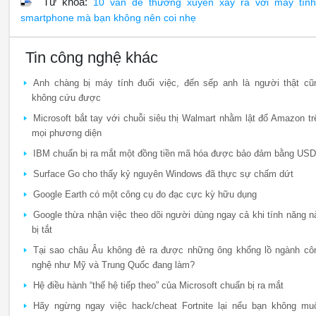
Từ khóa:
10 vấn đề thường xuyên xảy ra với máy tín
smartphone mà bạn không nên coi nhẹ
Tin công nghệ khác
Anh chàng bị máy tính đuổi việc, đến sếp anh là người thật cũ
không cứu được
Microsoft bắt tay với chuỗi siêu thị Walmart nhằm lật đổ Amazon tr
mọi phương diện
IBM chuẩn bị ra mắt một đồng tiền mã hóa được bảo đảm bằng USD
Surface Go cho thấy kỷ nguyên Windows đã thực sự chấm dứt
Google Earth có một công cụ đo đạc cực kỳ hữu dụng
Google thừa nhận việc theo dõi người dùng ngay cả khi tính năng n
bị tắt
Tại sao châu Âu không đẻ ra được những ông khổng lồ ngành cô
nghệ như Mỹ và Trung Quốc đang làm?
Hệ điều hành “thế hệ tiếp theo” của Microsoft chuẩn bị ra mắt
Hãy ngừng ngay việc hack/cheat Fortnite lại nếu bạn không mu