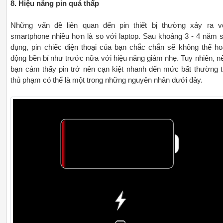
8. Hiệu năng pin quá thấp
Những vấn đề liên quan đến pin thiết bị thường xảy ra v
smartphone nhiều hơn là so với laptop. Sau khoảng 3 - 4 năm 
dụng, pin chiếc điện thoại của bạn chắc chắn sẽ không thể ho
động bền bỉ như trước nữa với hiệu năng giảm nhẹ. Tuy nhiên, n
bạn cảm thấy pin trở nên cạn kiệt nhanh đến mức bất thường t
thủ phạm có thể là một trong những nguyên nhân dưới đây.