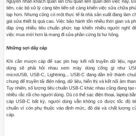
nguyên nhân khách quan lẫn chủ quan liên quan đến việc này. Đ
tiên, các bộ xử lý càng tiên tiến sẽ càng khiến việc sửa chữa ph
tạp hơn. Nhưng cũng có một thực tế là nhà sản xuất đang làm c
giá sửa thiết bị quá cao. Việc bảo hành tốn nhiều thời gian và ph
đáp ứng nhiều tiêu chuẩn phức tạp khiến nhiều người nghĩ đ
việc mua mới hơn là mang đi sửa phần cứng bị hư hỏng.
Những sợi dây cáp
Khi cần mượn cáp để sạc pin hay kết nối truyền dữ liệu, ngư
dùng sẽ phải hỏi nhau xem máy dùng cổng gì như US
microUSB, USB-C, Lightning... USB-C đang dần trở thành chu
chung để truyền tải điện năng, dữ liệu, hiển thị và kết nối âm than
Tuy nhiên, số lượng tiêu chuẩn USB-C khác nhau cũng đang tạo 
nhiều rắc rối cho người dùng. Dù có thể sạc điện thoại, laptop bằ
cáp USB-C bất kỳ, người dùng vẫn không có được tốc độ ti
chuẩn vì còn phụ thuộc vào định mức, độ dài và chất lượng c
cáp.