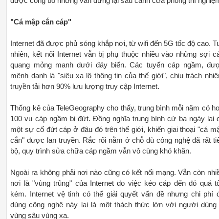
được công bố nhưng vẫn dừng lại sau cánh cửa phòng thí nghiệ
"Cá mập cắn cáp"
Internet đã được phủ sóng khắp nơi, từ wifi đến 5G tốc độ cao. T
nhiên, kết nối Internet vẫn bị phụ thuộc nhiều vào những sợi c
quang mỏng manh dưới đáy biển. Các tuyến cáp ngầm, đư
mệnh danh là "siêu xa lộ thông tin của thế giới", chịu trách nhi
truyền tải hơn 90% lưu lượng truy cập Internet.
Thống kê của TeleGeography cho thấy, trung bình mỗi năm có h
100 vụ cáp ngầm bị đứt. Đồng nghĩa trung bình cứ ba ngày lại 
một sự cố đứt cáp ở đâu đó trên thế giới, khiến giai thoại "cá m
cắn" được lan truyền. Rắc rối nằm ở chỗ dù công nghệ đã rất ti
bộ, quy trình sửa chữa cáp ngầm vẫn vô cùng khó khăn.
Ngoài ra không phải nơi nào cũng có kết nối mạng. Vẫn còn nhi
nơi là "vùng trũng" của Internet do việc kéo cáp đến đó quá t
kém. Internet vệ tinh có thể giải quyết vấn đề nhưng chi phí 
dùng công nghệ này lại là một thách thức lớn với người dùng
vùng sâu vùng xa.