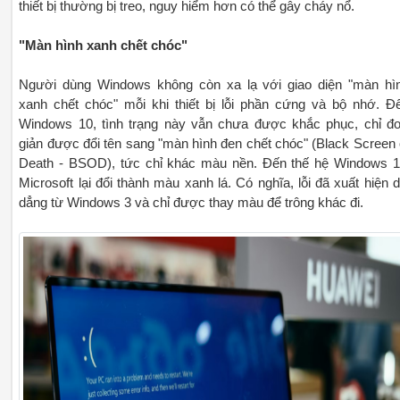
thiết bị thường bị treo, nguy hiểm hơn có thể gây cháy nổ.
"Màn hình xanh chết chóc"
Người dùng Windows không còn xa lạ với giao diện "màn hì
xanh chết chóc" mỗi khi thiết bị lỗi phần cứng và bộ nhớ. Đ
Windows 10, tình trạng này vẫn chưa được khắc phục, chỉ đ
giản được đổi tên sang "màn hình đen chết chóc" (Black Screen 
Death - BSOD), tức chỉ khác màu nền. Đến thế hệ Windows 1
Microsoft lại đổi thành màu xanh lá. Có nghĩa, lỗi đã xuất hiện d
dẳng từ Windows 3 và chỉ được thay màu để trông khác đi.