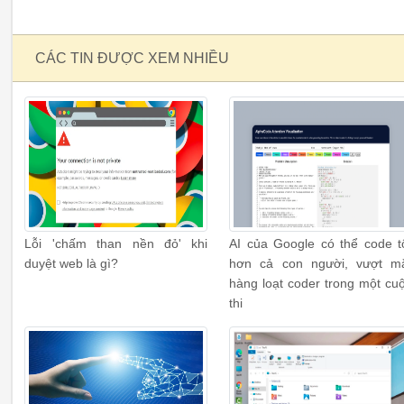
CÁC TIN ĐƯỢC XEM NHIỀU
Lỗi 'chấm than nền đỏ' khi
AI của Google có thể code t
duyệt web là gì?
hơn cả con người, vượt m
hàng loạt coder trong một cu
thi