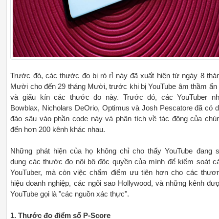
Trước đó, các thước đo bị rò rỉ này đã xuất hiện từ ngày 8 thá
Mười cho đến 29 tháng Mười, trước khi bị YouTube âm thầm ẩn 
và giấu kín các thước đo này. Trước đó, các YouTuber n
Bowblax, Nicholars DeOrio, Optimus và Josh Pescatore đã có d
đào sâu vào phần code này và phân tích về tác động của chú
đến hơn 200 kênh khác nhau.
Những phát hiện của họ không chỉ cho thấy YouTube đang 
dụng các thước đo nội bộ độc quyền của mình để kiểm soát c
YouTuber, mà còn việc chấm điểm ưu tiên hơn cho các thươ
hiệu doanh nghiệp, các ngôi sao Hollywood, và những kênh đư
YouTube gọi là "các nguồn xác thực".
1. Thước đo điểm số P-Score