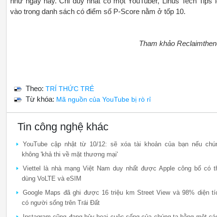
như ngày nay. Chỉ duy nhất có một YouTuber, Linus Tech Tips l
vào trong danh sách có điểm số P-Score nằm ở tốp 10.
Tham khảo Reclaimthen
Theo:
TRÍ THỨC TRẺ
Từ khóa:
Mã nguồn của YouTube bị rò rỉ
Tin công nghệ khác
YouTube cập nhật từ 10/12: sẽ xóa tài khoản của bạn nếu chú
không 'khả thi về mặt thương mại'
Viettel là nhà mạng Việt Nam duy nhất được Apple công bố có t
dùng VoLTE và eSIM
Google Maps đã ghi được 16 triệu km Street View và 98% diện tí
có người sống trên Trái Đất
Instagram cũng đang hủy hoại cuộc sống của chúng ta bằng một cá