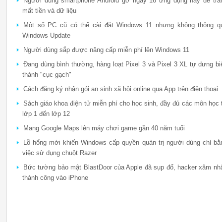
Người dùng smartphone Android gỡ ngay 16 ứng dụng này để trá
mất tiền và dữ liệu
Một số PC cũ có thể cài đặt Windows 11 nhưng không thông q
Windows Update
Người dùng sắp được nâng cấp miễn phí lên Windows 11
Đang dùng bình thường, hàng loạt Pixel 3 và Pixel 3 XL tự dưng bi
thành "cục gạch"
Cách đăng ký nhận gói an sinh xã hội online qua App trên điện thoại
Sách giáo khoa điện tử miễn phí cho học sinh, đầy đủ các môn học 
lớp 1 đến lớp 12
Mang Google Maps lên máy chơi game gần 40 năm tuổi
Lỗ hổng mới khiến Windows cấp quyền quản trị người dùng chỉ bằ
việc sử dụng chuột Razer
Bức tường bảo mật BlastDoor của Apple đã sụp đổ, hacker xâm nh
thành công vào iPhone