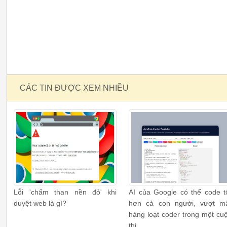
CÁC TIN ĐƯỢC XEM NHIỀU
Lỗi 'chấm than nền đỏ' khi
AI của Google có thể code t
duyệt web là gì?
hơn cả con người, vượt m
hàng loạt coder trong một cu
thi