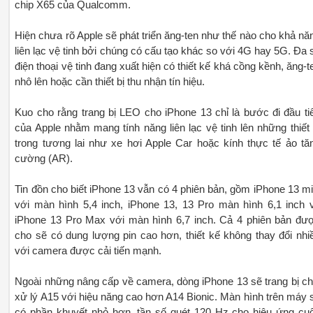
chip X65 của Qualcomm.
Hiện chưa rõ Apple sẽ phát triển ăng-ten như thế nào cho khả nă
liên lạc vệ tinh bởi chúng có cấu tạo khác so với 4G hay 5G. Đa 
điện thoại vệ tinh đang xuất hiện có thiết kế khá cồng kềnh, ăng-t
nhô lên hoặc cần thiết bị thu nhận tín hiệu.
Kuo cho rằng trang bị LEO cho iPhone 13 chỉ là bước đi đầu ti
của Apple nhằm mang tính năng liên lạc vệ tinh lên những thiết 
trong tương lai như xe hơi Apple Car hoặc kính thực tế ảo tă
cường (AR).
Tin đồn cho biết iPhone 13 vẫn có 4 phiên bản, gồm iPhone 13 mi
với màn hình 5,4 inch, iPhone 13, 13 Pro màn hình 6,1 inch 
iPhone 13 Pro Max với màn hình 6,7 inch. Cả 4 phiên bản đư
cho sẽ có dung lượng pin cao hơn, thiết kế không thay đổi nhi
với camera được cải tiến mạnh.
Ngoài những nâng cấp về camera, dòng iPhone 13 sẽ trang bị ch
xử lý A15 với hiệu năng cao hơn A14 Bionic. Màn hình trên máy 
có phần khuyết nhỏ hơn, tần số quét 120 Hz cho hiệu ứng cu