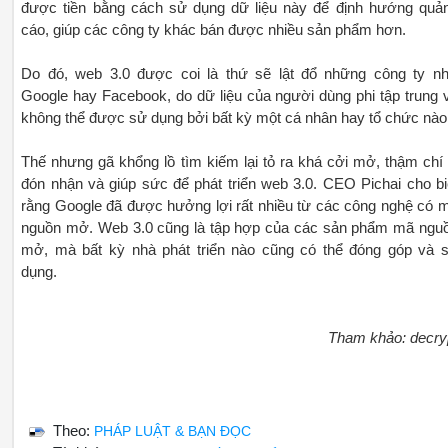
được tiền bằng cách sử dụng dữ liệu này để định hướng quả
cáo, giúp các công ty khác bán được nhiều sản phẩm hơn.
Do đó, web 3.0 được coi là thứ sẽ lật đổ những công ty n
Google hay Facebook, do dữ liệu của người dùng phi tập trung 
không thể được sử dụng bởi bất kỳ một cá nhân hay tổ chức nào
Thế nhưng gã khổng lồ tìm kiếm lại tỏ ra khá cởi mở, thậm chí 
đón nhận và giúp sức để phát triển web 3.0. CEO Pichai cho bi
rằng Google đã được hưởng lợi rất nhiều từ các công nghệ có 
nguồn mở. Web 3.0 cũng là tập hợp của các sản phẩm mã ngu
mở, mà bất kỳ nhà phát triển nào cũng có thể đóng góp và 
dụng.
Tham khảo: decry
Theo:
PHÁP LUẬT & BẠN ĐỌC