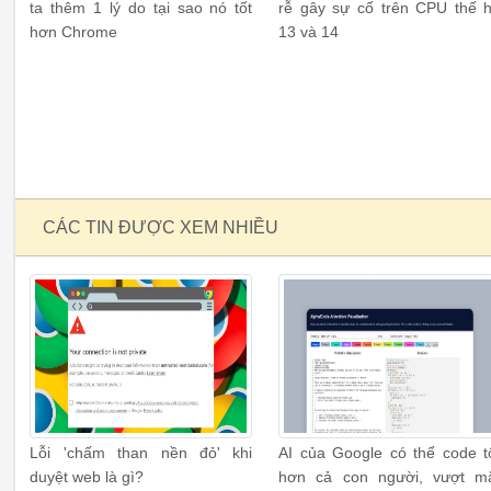
ta thêm 1 lý do tại sao nó tốt
rễ gây sự cố trên CPU thế 
hơn Chrome
13 và 14
CÁC TIN ĐƯỢC XEM NHIỀU
Lỗi 'chấm than nền đỏ' khi
AI của Google có thể code t
duyệt web là gì?
hơn cả con người, vượt m