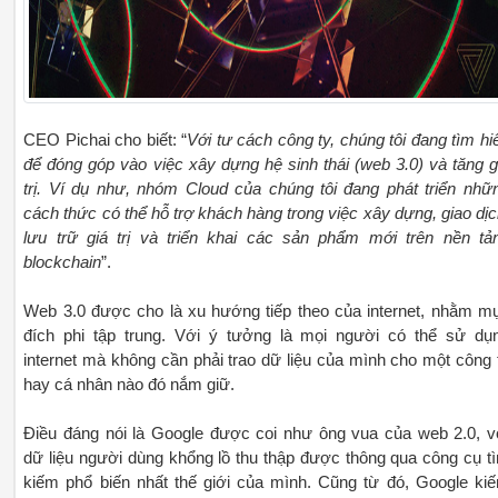
CEO Pichai cho biết: “
Với tư cách công ty, chúng tôi đang tìm hi
để đóng góp vào việc xây dựng hệ sinh thái (web 3.0) và tăng g
trị. Ví dụ như, nhóm Cloud của chúng tôi đang phát triển nhữ
cách thức có thể hỗ trợ khách hàng trong việc xây dựng, giao dịc
lưu trữ giá trị và triển khai các sản phẩm mới trên nền tả
blockchain
”.
Web 3.0 được cho là xu hướng tiếp theo của internet, nhằm m
đích phi tập trung. Với ý tưởng là mọi người có thể sử dụ
internet mà không cần phải trao dữ liệu của mình cho một công 
hay cá nhân nào đó nắm giữ.
Điều đáng nói là Google được coi như ông vua của web 2.0, v
dữ liệu người dùng khổng lồ thu thập được thông qua công cụ t
kiếm phổ biến nhất thế giới của mình. Cũng từ đó, Google ki