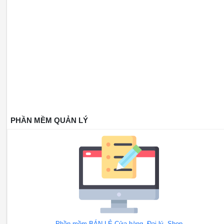
PHẦN MỀM QUẢN LÝ
Phần mềm BÁN LẺ Cửa hàng, Đại lý, Shop