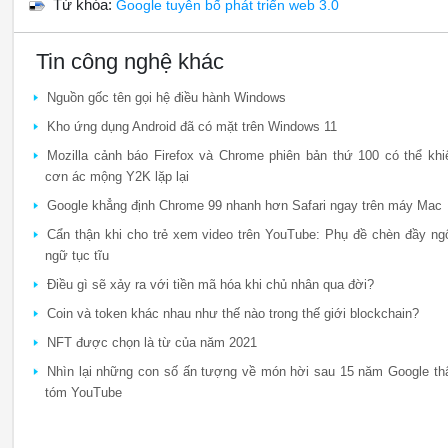
Từ khóa:
Google tuyên bố phát triển web 3.0
Tin công nghệ khác
Nguồn gốc tên gọi hệ điều hành Windows
Kho ứng dụng Android đã có mặt trên Windows 11
Mozilla cảnh báo Firefox và Chrome phiên bản thứ 100 có thể khi
cơn ác mộng Y2K lặp lại
Google khẳng định Chrome 99 nhanh hơn Safari ngay trên máy Mac
Cẩn thận khi cho trẻ xem video trên YouTube: Phụ đề chèn đầy ng
ngữ tục tĩu
Điều gì sẽ xảy ra với tiền mã hóa khi chủ nhân qua đời?
Coin và token khác nhau như thế nào trong thế giới blockchain?
NFT được chọn là từ của năm 2021
Nhìn lại những con số ấn tượng về món hời sau 15 năm Google th
tóm YouTube