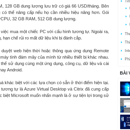
Ti
 128 GB dung lượng lưu trữ có giá 66 USD/tháng. Bên
g có thể nâng cấp nếu họ cần nhiều hiệu năng hơn. Gói
 vCPU, 32 GB RAM, 512 GB dung lượng.
 việc mua một chiếc PC với cấu hình tương tự. Ngoài ra,
Thủ
, hạn chế rủi ro mất dữ liệu khi bị đánh cắp.
Thi
 duyệt web hiện thời hoặc thông qua ứng dụng Remote
Int
máy tính đám mây của mình từ nhiều thiết bị khác nhau.
Ph
thể sử dụng cùng một ứng dụng, công cụ, dữ liệu và cài
hay Android.
BÀI 
khác biệt với các lựa chọn có sẵn ở thời điểm hiện tại.
tương tự là Azure Virtual Desktop và Citrix đã cung cấp
 biệt Microsoft muốn nhấn mạnh là ở sự tiện lợi trong sử