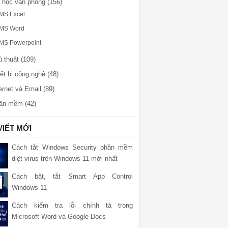
n học văn phòng (156)
MS Excel
MS Word
MS Powerpoint
 thuật (109)
ết bị công nghệ (48)
ernet và Email (89)
ần mềm (42)
VIẾT MỚI
Cách tắt Windows Security phần mềm
diệt virus trên Windows 11 mới nhất
Cách bật, tắt Smart App Control
Windows 11
Cách kiểm tra lỗi chính tả trong
Microsoft Word và Google Docs