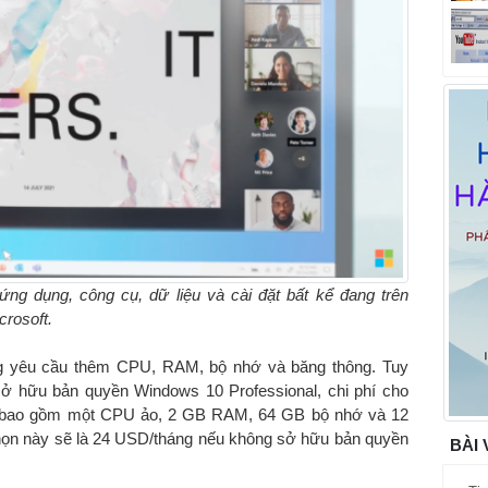
ng dụng, công cụ, dữ liệu và cài đặt bất kể đang trên
crosoft.
ng yêu cầu thêm CPU, RAM, bộ nhớ và băng thông. Tuy
sở hữu bản quyền Windows 10 Professional, chi phí cho
ng, bao gồm một CPU ảo, 2 GB RAM, 64 GB bộ nhớ và 12
chọn này sẽ là 24 USD/tháng nếu không sở hữu bản quyền
BÀI 