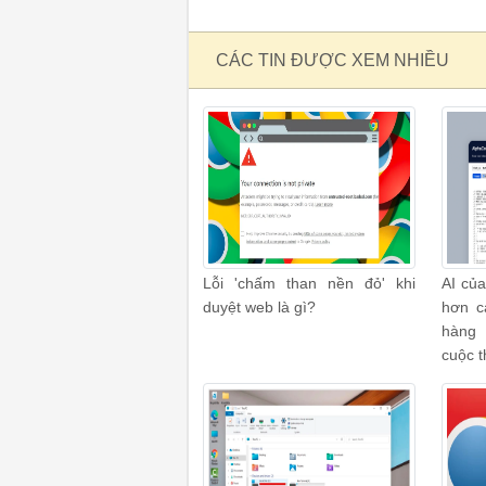
CÁC TIN ĐƯỢC XEM NHIỀU
Lỗi 'chấm than nền đỏ' khi
AI của
duyệt web là gì?
hơn c
hàng 
cuộc t