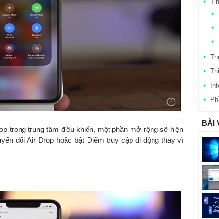
Ti
Thủ
Thi
Int
Ph
BÀI 
rop trong trung tâm điều khiển, một phần mở rộng sẽ hiện
yển đổi Air Drop hoặc bật Điểm truy cập di động thay vì