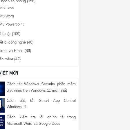
n học văn phòng (156)
MS Excel
MS Word
MS Powerpoint
 thuật (109)
ết bị công nghệ (48)
ernet và Email (89)
ần mềm (42)
VIẾT MỚI
Cách tắt Windows Security phần mềm
diệt virus trên Windows 11 mới nhất
Cách bật, tắt Smart App Control
Windows 11
Cách kiểm tra lỗi chính tả trong
Microsoft Word và Google Docs